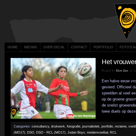
HOME
NIEUWS
OVER DECAL
CONTACT
PORTFOLIO
FOTO’S N
Het vrouwen
Posted by
Gert Jan
on n
Een halve eeuw vro
gevierd. Officieel 
speelden al veel e
op de groene grasm
de snelst groeiende
twee duels op deze h
Categories:
consultancy
,
drukwerk
,
fotografie
,
journalistiek
,
portfolio
,
reclame
,
voetb
(MO17)
,
DSO
,
DSO - RCL (MO17)
,
Jodan Boys
,
meidenvoetbal
,
RCL