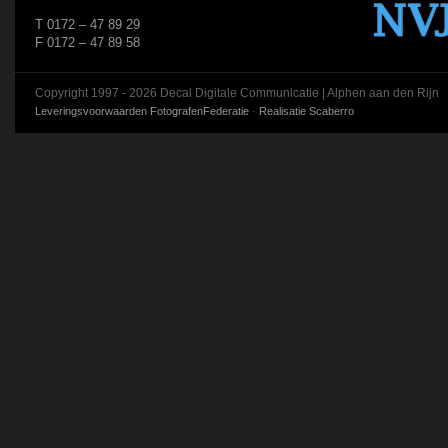
T 0172 – 47 89 29
F 0172 – 47 89 58
Copyright 1997 - 2026 Decal Digitale Communicatie | Alphen aan den Rijn
Leveringsvoorwaarden FotografenFederatie
·
Realisatie Scaberro