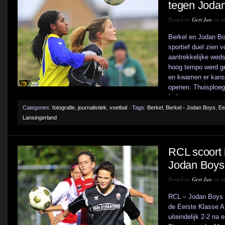
tegen Joda
Posted by
Gert Jan
on ma
Berkel en Jodan Boy
sportief duel zien 
aantrekkelijke wedst
hoog tempo werd ges
en kwamen er kanse
openen. Thuisploeg
[...]
Categories:
fotografie
,
journalistiek
,
voetbal
· Tags:
Berkel
,
Berkel - Jodan Boys
,
Ee
Lansingerland
RCL scoort i
Jodan Boys 
Posted by
Gert Jan
on ok
RCL – Jodan Boys d
de Eerste Klasse A
uiteindelijk 2-2 na