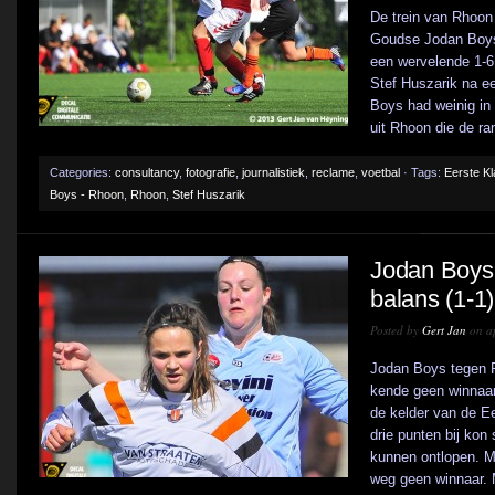
De trein van Rhoon
Goudse Jodan Boys 
een wervelende 1-6
Stef Huszarik na e
Boys had weinig in
uit Rhoon die de ran
Categories:
consultancy
,
fotografie
,
journalistiek
,
reclame
,
voetbal
· Tags:
Eerste K
Boys - Rhoon
,
Rhoon
,
Stef Huszarik
Jodan Boys R
balans (1-1)
Posted by
Gert Jan
on ap
Jodan Boys tegen 
kende geen winnaar
de kelder van de Ee
drie punten bij kon
kunnen ontlopen. 
weg geen winnaar. 