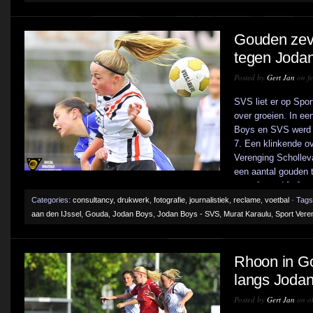
Gouden zev
tegen Joda
Posted by
Gert Jan
on fe
SVS liet er op Spo
over groeien. In een
Boys en SVS werd he
7. Een klinkende ov
Verenging Scholleva
een aantal gouden 
voorafgaand [...]
Categories:
consultancy
,
drukwerk
,
fotografie
,
journalistiek
,
reclame
,
voetbal
· Tags
aan den IJssel
,
Gouda
,
Jodan Boys
,
Jodan Boys - SVS
,
Murat Karaulu
,
Sport Vere
Rhoon in Go
langs Joda
Posted by
Gert Jan
on ok