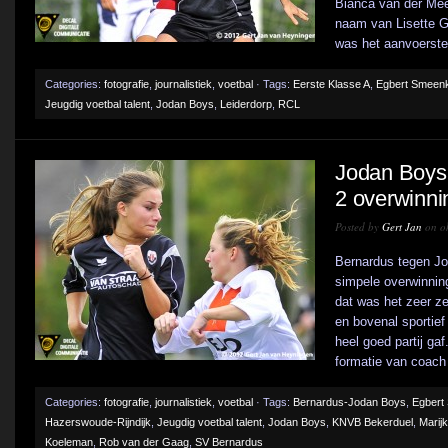
Bianca van der Me
naam van Lisette G
was het aanvoerster
Categories:
fotografie
,
journalistiek
,
voetbal
· Tags:
Eerste Klasse A
,
Egbert Smeen
Jeugdig voetbal talent
,
Jodan Boys
,
Leiderdorp
,
RCL
Jodan Boys 
2 overwinni
Posted by
Gert Jan
on ok
Bernardus tegen Jo
simpele overwinnin
dat was het zeer ze
en bovenal sportief
heel goed partij gaf
formatie van coach 
Categories:
fotografie
,
journalistiek
,
voetbal
· Tags:
Bernardus-Jodan Boys
,
Egbert
Hazerswoude-Rijndijk
,
Jeugdig voetbal talent
,
Jodan Boys
,
KNVB Bekerduel
,
Marij
Koeleman
,
Rob van der Gaag
,
SV Bernardus