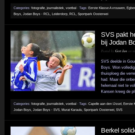
[...]
Categories:
fotografie
,
journalistiek
,
voetbal
· Tags:
Eerste Klasse A vrouwen
,
Egbe
Boys
,
Jodan Boys - RCL
,
Leiderdorp
,
RCL
,
Sportpark Oosterwei
SVS pakt hee
bij Jodan Bo
Posted by
Gert Jan
on m
SVS deelde in Goud
Boys. Won volledig
thuisploeg die verr
had. Maar die onbe
helemaal niet te vo
Kansen kreeg de pl
Categories:
fotografie
,
journalistiek
,
voetbal
· Tags:
Capelle aan den IJssel
,
Eerste 
Jodan Boys
,
Jodan Boys - SVS
,
Murat Karaulu
,
Sportpark Oosterwei
,
SVS
Berkel solid