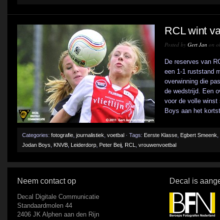
RCL wint v
Posted by
Gert Jan
on ok
De reserves van R
een 1-1 ruststand 
overwinning die pas
de wedstrijd. Een o
voor de volle winst
Boys aan het kortste
Categories:
fotografie
,
journalistiek
,
voetbal
· Tags:
Eerste Klasse
,
Egbert Smeenk
,
Jodan Boys
,
KNVB
,
Leiderdorp
,
Peter Beij
,
RCL
,
vrouwenvoetbal
Neem contact op
Decal is aange
Decal Digitale Communicatie
Standaardmolen 44
2406 JK Alphen aan den Rijn