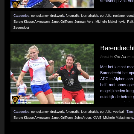
strafschop vlak voor
Categories:
consultancy
,
drukwerk
,
fotografie
,
journalistiek
,
portfolio
,
reclame
,
voetb
Eerste Klasse A vrouwen
,
Janet Griffioen
,
Jermain Vers
,
Michelle Maksimovic
,
Rajk
Zegersloot
Barendrecht
Posted by
Gert Jan
on se
Met het kleinst mog
Barendrecht het op
ARC in Alphen aan 
helft met soms goe
mogelijkheden kreg
duidelijk de betere
openen maar [...]
Categories:
consultancy
,
drukwerk
,
fotografie
,
journalistiek
,
portfolio
,
voetbal
· Tags
Eerste Klasse A vrouwen
,
Janet Griffioen
,
John Ardon
,
KNVB
,
Michelle Maksimovic