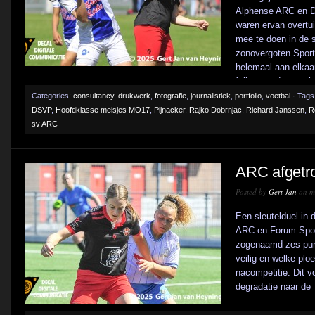
Alphense ARC en D
waren ervan overtui
mee te doen in de s
zonovergoten Sport
helemaal aan elkaa
feller aan de match 
Categories:
consultancy
,
drukwerk
,
fotografie
,
journalistiek
,
portfolio
,
voetbal
· Tags
DSVP
,
Hoofdklasse meisjes MO17
,
Pijnacker
,
Rajko Dobrnjac
,
Richard Janssen
,
R
sv ARC
ARC afgetro
Posted by
Gert Jan
on me
Een sleutelduel in 
ARC en Forum Spor
zogenaamd zes punt
veilig en welke plo
nacompetitie. Dit v
degradatie naar d
Sportpark Zegersloot