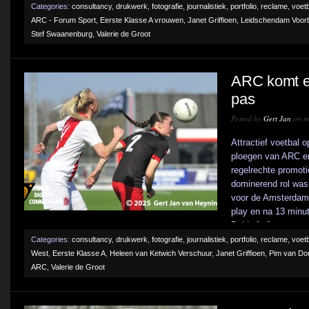
Categories:
consultancy
,
drukwerk
,
fotografie
,
journalistiek
,
portfolio
,
reclame
,
voetb
ARC - Forum Sport
,
Eerste Klasse A vrouwen
,
Janet Griffioen
,
Leidschendam Voor
Stef Swaanenburg
,
Valerie de Groot
ARC komt er
pas
Posted by
Gert Jan
on ma
Attractief voetbal 
ploegen van ARC en 
regelrechte promot
dominerend rol was
voor de Amsterdams
play en na 13 minut
Beide [...]
Categories:
consultancy
,
drukwerk
,
fotografie
,
journalistiek
,
portfolio
,
reclame
,
voetb
West
,
Eerste Klasse A
,
Heleen van Ketwich Verschuur
,
Janet Griffioen
,
Pim van Do
ARC
,
Valerie de Groot