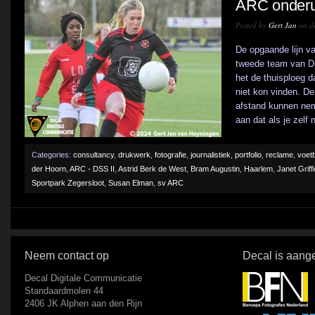
ARC onderui
Posted by
Gert Jan
on d
De opgaande lijn v
tweede team van DS
het de thuisploeg 
niet kon vinden. D
afstand kunnen ne
aan dat als je zelf n
Categories:
consultancy
,
drukwerk
,
fotografie
,
journalistiek
,
portfolio
,
reclame
,
voetb
der Hoorn
,
ARC - DSS II
,
Astrid Berk de West
,
Bram Augustin
,
Haarlem
,
Janet Griff
Sportpark Zegersloot
,
Susan Elman
,
sv ARC
Neem contact op
Decal is aange
Decal Digitale Communicatie
Standaardmolen 44
2406 JK Alphen aan den Rijn