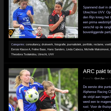
Spannend duel in d
Utrechtse UVV. Op 
den Rijn kreeg het t
een prima wedstrijd
verschil op de rangl
bovenliggende partij
Categories:
consultancy
,
drukwerk
,
fotografie
,
journalistiek
,
portfolio
,
reclame
,
voetb
Eerste Klasse A
,
Feline Baas
,
Hans Sanders
,
Linda Cabeza
,
Michelle Maksimovic
,
Theodora Tsolakidou
,
Utrecht
,
UVV
ARC pakt te
Posted by
Gert Jan
on ok
De eerste drie punt
Alphense Racing Cl
de strijd aan tegen
werd een te magere 
rust. Voor de thuis