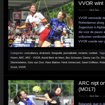
VVOR wint 
Posted by
Gert Jan
on ju
VVOR veroverde de
Rotterdamse ploeg v
Zegersloot in Alph
die voor de pauze a
volkomen verdiend
VVOR voerde een gr
Alleen in de [...]
Categories:
consultancy
,
drukwerk
,
fotografie
,
journalistiek
,
reclame
,
voetbal
· Tags
Hoorn
,
ARC
,
ARC - VVOR
,
Astrid Berk de West
,
Ben Schouten
,
Danny van Os
,
Dis
Districtsbeker
,
Gino van Oort
,
Hans Bakker
,
Henk Immerzeel
,
Janet Griffioen
,
Rott
Groot
,
VVOR
ARC nipt o
(MO17)
Posted by
Gert Jan
on me
Belangrijk duel in 