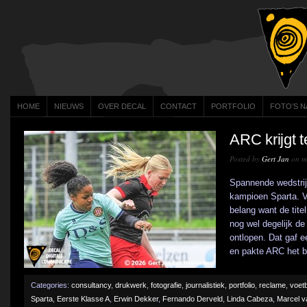
HOME
NIEUWS
OVER DECAL
CONTACT
PORTFOLIO
FOTO’S N
ARC krijgt 
Posted by
Gert Jan
on me
Spannende wedstrij
kampioen Sparta. V
belang want de titel
nog wel degelijk de
ontlopen. Dat gaf 
en pakte ARC het be
Categories:
consultancy
,
drukwerk
,
fotografie
,
journalistiek
,
portfolio
,
reclame
,
voetb
Sparta
,
Eerste Klasse A
,
Erwin Dekker
,
Fernando Derveld
,
Linda Cabeza
,
Marcel v