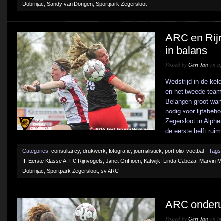
Dobrnjac
,
Sandy van Dongen
,
Sportpark Zegersloot
ARC en Rij
in balans
Posted by
Gert Jan
on ap
Wedstrijd in de ke
en het tweede team
Belangen groot wan
nodig voor lijfsbeh
Zegersloot in Alphe
de eerste helft rui
Categories:
consultancy
,
drukwerk
,
fotografie
,
journalistiek
,
portfolio
,
voetbal
· Tags
II
,
Eerste Klasse A
,
FC Rijnvogels
,
Janet Griffioen
,
Katwijk
,
Linda Cabeza
,
Marvin M
Dobrnjac
,
Sportpark Zegersloot
,
sv ARC
ARC onderu
Posted by
Gert Jan
on ma