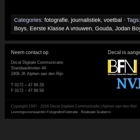
Categories:
fotografie
,
journalistiek
,
voetbal
· Tags
Boys
,
Eerste Klasse A vrouwen
,
Gouda
,
Jodan Bo
Neem contact op
Decal is aange
Decal Digitale Communicatie
Standaardmolen 44
2406 JK Alphen aan den Rijn
T 0172 – 47 89 29
F 0172 – 47 89 58
Copyright 1997 - 2026 Decal Digitale Communicatie | Alphen aan den Rijn
Leveringsvoorwaarden FotografenFederatie
·
Realisatie Scaberro