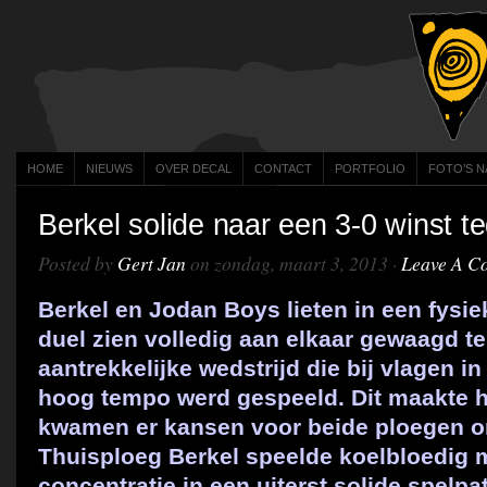
HOME
NIEUWS
OVER DECAL
CONTACT
PORTFOLIO
FOTO’S N
Berkel solide naar een 3-0 winst 
Posted by
Gert Jan
on zondag, maart 3, 2013 ·
Leave A C
Berkel en Jodan Boys lieten in een fysie
duel zien volledig aan elkaar gewaagd te
aantrekkelijke wedstrijd die bij vlagen in
hoog tempo werd gespeeld. Dit maakte he
kwamen er kansen voor beide ploegen o
Thuisploeg Berkel speelde koelbloedig
concentratie in een uiterst solide spelpa