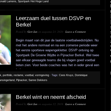
onald Lamens
,
Sportpark Het Hoge Land
Leerzaam duel tussen DSVP en
Berkel
Posted by
Gert Jan
on augustus 23, 2020 ·
Leave a Comment
Begin maart van dit jaar de laatste voetbalwedstrijden. Nu
met het andere normaal en na een zomerse periode weer
het eerste sportieve wapengekletter. DSVP ontving op
Sportpark De Groene Wijdte in Pijnacker Berkel. Wel twee
aan elkaar gewaagde teams die bij vlagen goed voetbal
lieten zien. Voor beide coaches was het in ieder geval een
[...]
ek
,
portfolio
,
reclame
,
voetbal
,
vormgeving
· Tags:
Cees Kruys
,
Dominique
ansingerland
,
Pijnacker
,
Sanne Dekkers
Berkel wint en neemt afscheid
Posted by
Gert Jan
on augustus 12, 2018 ·
Leave a Comment