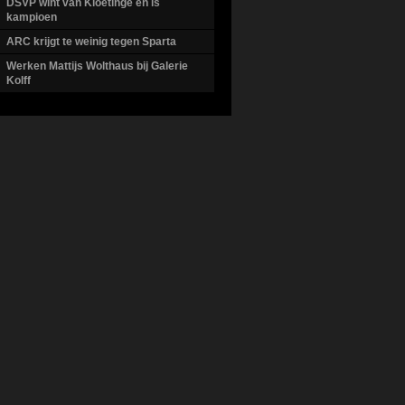
DSVP wint van Kloetinge en is
kampioen
ARC krijgt te weinig tegen Sparta
Werken Mattijs Wolthaus bij Galerie
Kolff