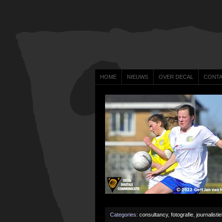
HOME
NIEUWS
OVER DECAL
CONT
Categories:
consultancy
,
fotografie
,
journalisti