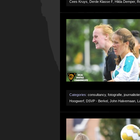
Cees Kruys
,
Derde Klasse F
,
Hilda Demper
,
R
Categories:
consultancy
,
fotografie
,
journalisti
Hoogwerf
,
DSVP - Berkel
,
John Halvemaan
,
L