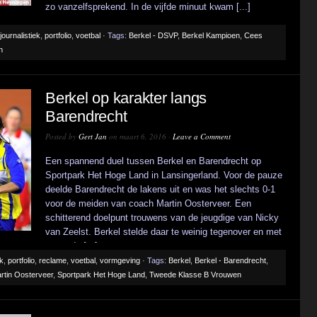
zo vanzelfsprekend. In de vijfde minuut kwam [...]
journalistiek
,
portfolio
,
voetbal
· Tags:
Berkel - DSVP
,
Berkel Kampioen
,
Cees
n
Berkel op karakter langs
Barendrecht
Posted by
Gert Jan
on maart 6, 2016 ·
Leave a Comment
Een spannend duel tussen Berkel en Barendrecht op
Sportpark Het Hoge Land in Lansingerland. Voor de pauze
deelde Barendrecht de lakens uit en was het slechts 0-1
voor de meiden van coach Martin Oosterveer. Een
schitterend doelpunt trouwens van de jeugdige van Nicky
van Zeelst. Berkel stelde daar te weinig tegenover en met
name de [...]
ek
,
portfolio
,
reclame
,
voetbal
,
vormgeving
· Tags:
Berkel
,
Berkel - Barendrecht
,
rtin Oosterveer
,
Sportpark Het Hoge Land
,
Tweede Klasse B Vrouwen