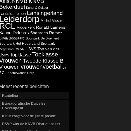
KNVB
KNVB
Aalst
Bekerduel
Kunst & Cultuur
Lansingerland
Landskampioen
Leiderdorp
Michel Visser
RCL
Ronald Lamens
Ridderkerk
Sanne Dekkers
Shahroch Ramez
Silvia Boogaard
Sportpark De Bloemerd
Sportpark Het Hoge Land
Sportpark
Ton van der
SVS
Zegersloot
sv ARC
Topklasse
Topklasse
Vorm
Vrouwen
Tweede Klasse B
vrouwenvoetbal
Vrouwen
vv
RCL
Zoeterwoude Dorp
Meest recente berichten
Kanteling
Bureaucratische Duivelse
Bokkenjacht
Kleur zorgt voor de juiste positie
DSVP wint de KNVB Districtsbeker