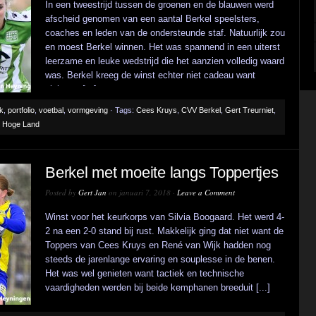
In een tweestrijd tussen de groenen en de blauwen werd
afscheid genomen van een aantal Berkel speelsters,
coaches en leden van de ondersteunde staf. Natuurlijk zou
en moest Berkel winnen. Het was spannend in een uiterst
leerzame en leuke wedstrijd die het aanzien volledig waard
was. Berkel kreeg de winst echter niet cadeau want
sluitpost [...]
ek
,
portfolio
,
voetbal
,
vormgeving
· Tags:
Cees Kruys
,
CVV Berkel
,
Gert Treurniet
,
t Hoge Land
Berkel met moeite langs Toppertjes
Posted by
Gert Jan
on januari 7, 2018 ·
Leave a Comment
Winst voor het keurkorps van Silvia Boogaard. Het werd 4-
2 na een 2-0 stand bij rust. Makkelijk ging dat niet want de
Toppers van Cees Kruys en René van Wijk hadden nog
steeds de jarenlange ervaring en souplesse in de benen.
Het was wel genieten want tactiek en technische
vaardigheden werden bij beide kemphanen breeduit [...]