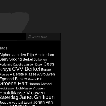
Tags
Alphen aan den Rijn
Amsterdam
Barry Sikking
Berkel
Berkel en
Cees
Rodenrijs
Capelle aan den IJssel
CVV Berkel
Kruys
Eerste
Eerste Klasse A vrouwen
Klasse A
Egmond Blinker
Galerie Kolff
Groene Hart
Haroon Ahmad
Hoofdklasse Vrouwen
Hoofdklasse
Hoofdklasse Vrouwen
Janet Griffioen
Zaterdag
Johan van
Jeugdig voetbal talent