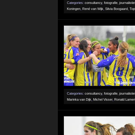
Categories:
consultancy
,
fotografie
,
journalisti
Koningen
,
René van Wijk
,
Silvia Boogaard
,
Top
Categories:
consultancy
,
fotografie
,
journalisti
Marinka van Dijk
,
Michel Visser
,
Ronald Lame