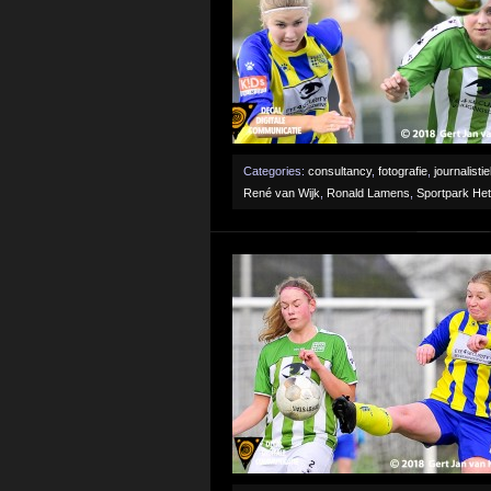
Categories:
consultancy
,
fotografie
,
journalisti
René van Wijk
,
Ronald Lamens
,
Sportpark He