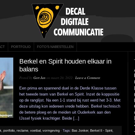
ACT
PORTFOLIO
FOTO’S NABESTELLEN
Berkel en Spirit houden elkaar in
balans
Posted by
Gert Jan
on maart 20, 2022 ·
Leave a Comment
Een prima en spannend duel in de Derde Klasse tussen
het tweede team van Berkel en Spirit. Inzet de koppositie
op de ranglijst. Na een 1-1 stand bij rust werd het 3-3. Met
deze uitslag kon iedereen vrede hebben. Berkel technisch
de betere ploeg en de meiden uit Ouderkerk aan den
IJssel fysiek krachtiger. Beide [...]
ek
,
portfolio
,
reclame
,
voetbal
,
vormgeving
· Tags:
Bas Jonker
,
Berkel II - Spirit
,