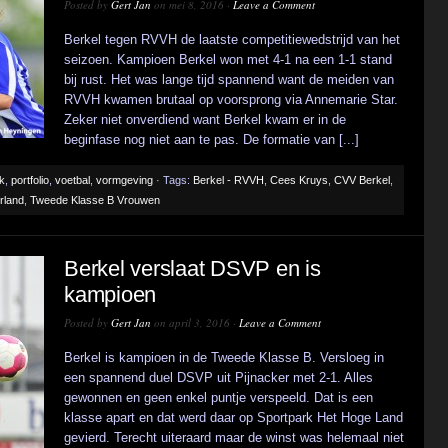
Posted by
Gert Jan
on mei 8, 2016 ·
Leave a Comment
Berkel tegen RVVH de laatste competitiewedstrijd van het
seizoen. Kampioen Berkel won met 4-1 na een 1-1 stand
bij rust. Het was lange tijd spannend want de meiden van
RVVH kwamen brutaal op voorsprong via Annemarie Star.
Zeker niet onverdiend want Berkel kwam er in de
beginfase nog niet aan te pas. De formatie van [...]
ek
,
portfolio
,
voetbal
,
vormgeving
· Tags:
Berkel - RVVH
,
Cees Kruys
,
CVV Berkel
,
rland
,
Tweede Klasse B Vrouwen
Berkel verslaat DSVP en is
kampioen
Posted by
Gert Jan
on april 3, 2016 ·
Leave a Comment
Berkel is kampioen in de Tweede Klasse B. Versloeg in
een spannend duel DSVP uit Pijnacker met 2-1. Alles
gewonnen en geen enkel puntje verspeeld. Dat is een
klasse apart en dat werd daar op Sportpark Het Hoge Land
gevierd. Terecht uiteraard maar de winst was helemaal niet