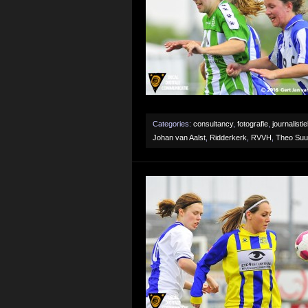
Categories:
consultancy
,
fotografie
,
journalisti
Johan van Aalst
,
Ridderkerk
,
RVVH
,
Theo Suu