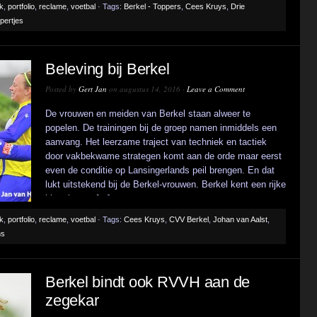
ek
,
portfolio
,
reclame
,
voetbal
· Tags:
Berkel - Toppers
,
Cees Kruys
,
Drie
pertjes
Beleving bij Berkel
Posted by
Gert Jan
on augustus 14, 2016 ·
Leave a Comment
De vrouwen en meiden van Berkel staan alweer te
popelen. De trainingen bij de groep namen inmiddels een
aanvang. Het leerzame traject van techniek en tactiek
door vakbekwame strategen komt aan de orde maar eerst
even de conditie op Lansingerlands peil brengen. En dat
lukt uitstekend bij de Berkel-vrouwen. Berkel kent een rijke
historie met [...]
ek
,
portfolio
,
reclame
,
voetbal
· Tags:
Cees Kruys
,
CVV Berkel
,
Johan van Aalst
,
ns
Berkel bindt ook RVVH aan de
zegekar