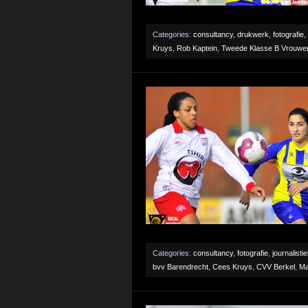
Categories:
consultancy
,
drukwerk
,
fotografie
,
Kruys
,
Rob Kaptein
,
Tweede Klasse B Vrouwe
Categories:
consultancy
,
fotografie
,
journalisti
bvv Barendrecht
,
Cees Kruys
,
CVV Berkel
,
Ma