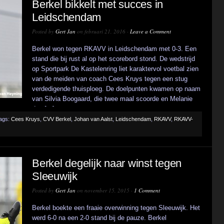
Berkel bikkelt met succes in
Leidschendam
Posted by
Gert Jan
on februari 21, 2016 ·
Leave a Comment
Berkel won tegen RKAVV in Leidschendam met 0-3. Een
stand die bij rust al op het scorebord stond. De wedstrijd
op Sportpark De Kastelenring liet karaktervol voetbal zien
van de meiden van coach Cees Kruys tegen een stug
verdedigende thuisploeg. De doelpunten kwamen op naam
van Silvia Boogaard, die twee maal scoorde en Melanie
den [...]
ags:
Cees Kruys
,
CVV Berkel
,
Johan van Aalst
,
Leidschendam
,
RKAVV
,
RKAVV-
Berkel degelijk naar winst tegen
Sleeuwijk
Posted by
Gert Jan
on november 15, 2015 ·
1 Comment
Berkel boekte een fraaie overwinning tegen Sleeuwijk. Het
werd 6-0 na een 2-0 stand bij de pauze. Berkel