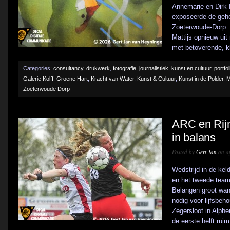
Annemarie en Dirk 
exposeerde de gehele
Zoeterwoude-Dorp. E
Mattijs opnieuw uit
met betoverende, kl
van Water’. In 2017
Categories:
consultancy
,
drukwerk
,
fotografie
,
journalistiek
,
kunst en cultuur
,
portfol
Galerie Kolff
,
Groene Hart
,
Kracht van Water
,
Kunst & Cultuur
,
Kunst in de Polder
,
M
Zoeterwoude Dorp
ARC en Rij
in balans
Posted by
Gert Jan
on ap
Wedstrijd in de ke
en het tweede team
Belangen groot wan
nodig voor lijfsbeh
Zegersloot in Alphe
de eerste helft rui