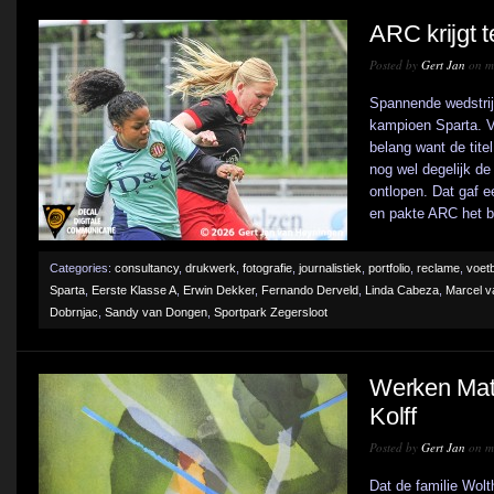
ARC krijgt 
Posted by
Gert Jan
on me
Spannende wedstrij
kampioen Sparta. V
belang want de titel
nog wel degelijk de
ontlopen. Dat gaf 
en pakte ARC het be
Categories:
consultancy
,
drukwerk
,
fotografie
,
journalistiek
,
portfolio
,
reclame
,
voetb
Sparta
,
Eerste Klasse A
,
Erwin Dekker
,
Fernando Derveld
,
Linda Cabeza
,
Marcel v
Dobrnjac
,
Sandy van Dongen
,
Sportpark Zegersloot
Werken Matt
Kolff
Posted by
Gert Jan
on me
Dat de familie Wol