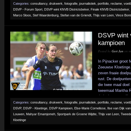
Categories:
consultancy
,
drukwerk
,
fotografie
,
journalistiek
,
portfolio
,
reclame
,
voetb
DSVP - Forum Sport
,
DSVP wint KNVB Districtsbeker
,
Finale KNVB Districtsbeker
,
Marco Sloos
,
Stef Waardenburg
,
Stefan van de Griendt
,
Thijs van Leen
,
Vince Bon
DSVP wint v
kampioen
Posted by
Gert Jan
on me
In Pijnacker groot 
Zeeuwse Kloetinge.
zeven fraaie doelpu
rust. De doelpunte
die twee maal doel
tweemaal Maritha 
thuisploeg won dik v
Categories:
consultancy
,
drukwerk
,
fotografie
,
journalistiek
,
portfolio
,
reclame
,
voetb
DSVP
,
DSVP - Kloetinge
,
DSVP Kampioen
,
Else-Marie Cornelisse
,
Ilse van Dijk va
Louwen
,
Mahyar Emamjomeh
,
Sportpark de Groene Wijdte
,
Thijs van Leen
,
Tweede
Kloetinge