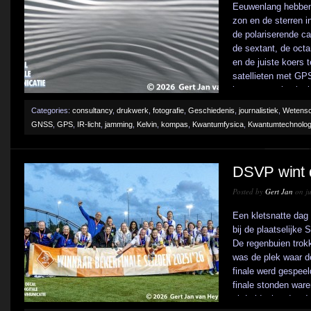
Eeuwenlang hebben
zon en de sterren i
de polariserende ca
de sextant, de oct
en de juiste koers 
satellieten met GP
kwantumtechnologie 
Categories:
consultancy
,
drukwerk
,
fotografie
,
Geschiedenis
,
journalistiek
,
Wetens
GNSS
,
GPS
,
IR-licht
,
jamming
,
Kelvin
,
kompas
,
Kwantumfysica
,
Kwantumtechnolog
DSVP wint 
Posted by
Gert Jan
on ju
Een kletsnatte dag
bij de plaatselijke
De regenbuien trok
was de plek waar d
finale werd gespeel
finale stonden war
uit Leidschendam-Vo