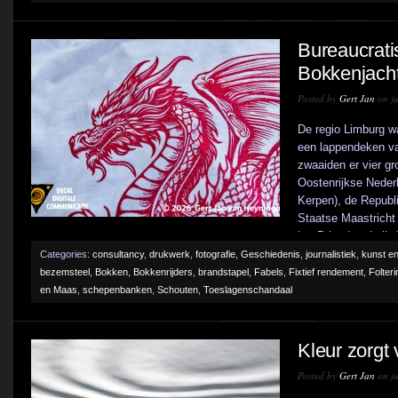
Bureaucrati
Bokkenjac
Posted by
Gert Jan
on ju
De regio Limburg w
een lappendeken van
zwaaiden er vier g
Oostenrijkse Neder
Kerpen), de Republ
Staatse Maastricht
het Prinsdom Luik (b
Categories:
consultancy
,
drukwerk
,
fotografie
,
Geschiedenis
,
journalistiek
,
kunst en
bezemsteel
,
Bokken
,
Bokkenrijders
,
brandstapel
,
Fabels
,
Fixtief rendement
,
Folter
en Maas
,
schepenbanken
,
Schouten
,
Toeslagenschandaal
Kleur zorgt 
Posted by
Gert Jan
on ju