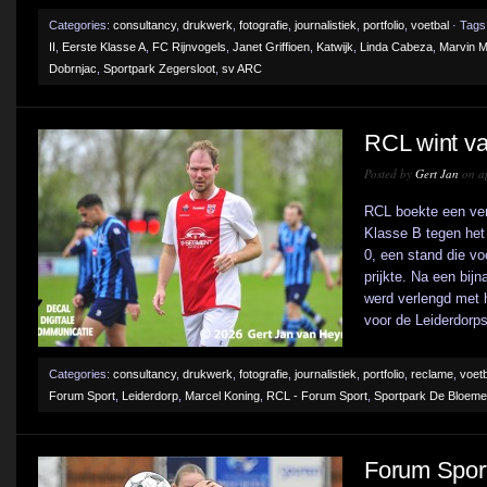
Categories:
consultancy
,
drukwerk
,
fotografie
,
journalistiek
,
portfolio
,
voetbal
· Tags
II
,
Eerste Klasse A
,
FC Rijnvogels
,
Janet Griffioen
,
Katwijk
,
Linda Cabeza
,
Marvin M
Dobrnjac
,
Sportpark Zegersloot
,
sv ARC
RCL wint v
Posted by
Gert Jan
on ap
RCL boekte een ver
Klasse B tegen het
0, een stand die vo
prijkte. Na een bij
werd verlengd met 
voor de Leiderdorpse
Categories:
consultancy
,
drukwerk
,
fotografie
,
journalistiek
,
portfolio
,
reclame
,
voetb
Forum Sport
,
Leiderdorp
,
Marcel Koning
,
RCL - Forum Sport
,
Sportpark De Bloeme
Forum Sport