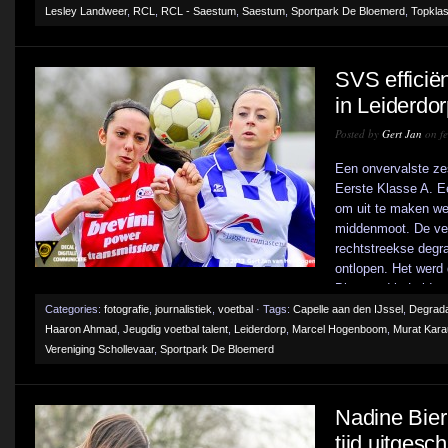
Lesley Landweer
,
RCL
,
RCL - Saestum
,
Saestum
,
Sportpark De Bloemerd
,
Topkla
SVS efficië
in Leiderdor
Posted by
Gert Jan
on fe
Een onvervalste ze
Eerste Klasse A. 
om uit te maken we
middenmoot. De ve
rechtstreekse degr
ontlopen. Het werd
Bloemerd in Leiderd
Categories:
fotografie
,
journalistiek
,
voetbal
· Tags:
Capelle aan den IJssel
,
Degrada
Haaron Ahmad
,
Jeugdig voetbal talent
,
Leiderdorp
,
Marcel Hogenboom
,
Murat Kara
Vereniging Schollevaar
,
Sportpark De Bloemerd
Nadine Bier
tijd uitgesc