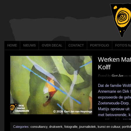
HOME
NIEUWS
OVER DECAL
CONTACT
PORTFOLIO
FOTO’S N
Werken Matt
Kolff
Posted by
Gert Jan
on me
Dat de familie Wol
Annemarie en Dirk 
exposeerde de gehele
Zoeterwoude-Dorp. E
Mattijs opnieuw uit
met betoverende, kl
van Water’. In 2017
Categories:
consultancy
,
drukwerk
,
fotografie
,
journalistiek
,
kunst en cultuur
,
portfol