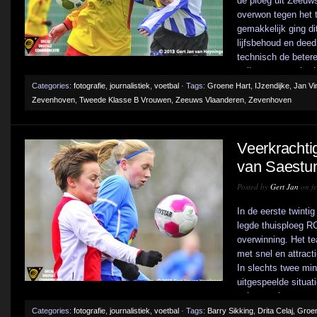
de ploeg uit Zeeuw
overwon tegen het 
gemakkelijk ging di
lijfsbehoud en deed
technisch de beter
volkomen terecht. H
Categories:
fotografie
,
journalistiek
,
voetbal
· Tags:
Groene Hart
,
IJzendijke
,
Jan Vi
Zevenhoven
,
Tweede Klasse B Vrouwen
,
Zeeuws Vlaanderen
,
Zevenhoven
Veerkrachtig
van Saestum
Posted by
Gert Jan
on fe
In de eerste twint
legde thuisploeg R
overwinning. Het t
met snel en attract
In slechts twee mi
uitgespeelde situat
achtste minuut was 
Categories:
fotografie
,
journalistiek
,
voetbal
· Tags:
Barry Sikking
,
Drita Celaj
,
Groen