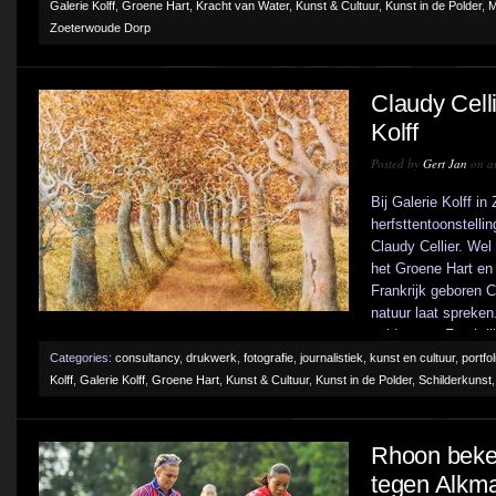
Galerie Kolff
,
Groene Hart
,
Kracht van Water
,
Kunst & Cultuur
,
Kunst in de Polder
,
M
Zoeterwoude Dorp
Claudy Celli
Kolff
Posted by
Gert Jan
on au
Bij Galerie Kolff i
herfsttentoonstelli
Claudy Cellier. Wel
het Groene Hart en 
Frankrijk geboren Ce
natuur laat spreken
zuiden van Frankrijk
Categories:
consultancy
,
drukwerk
,
fotografie
,
journalistiek
,
kunst en cultuur
,
portfol
Kolff
,
Galerie Kolff
,
Groene Hart
,
Kunst & Cultuur
,
Kunst in de Polder
,
Schilderkunst
Rhoon beker
tegen Alkma