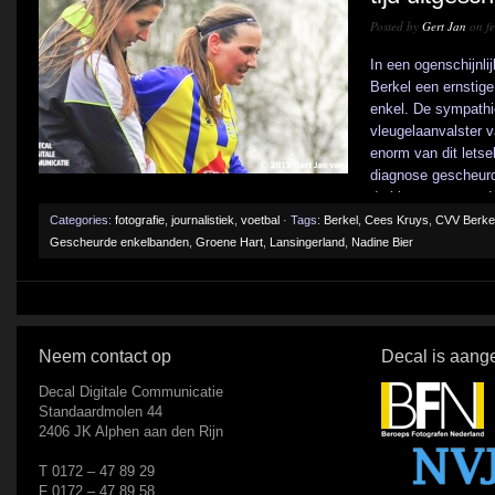
Posted by
Gert Jan
on fe
In een ogenschijnli
Berkel een ernstige
enkel. De sympathie
vleugelaanvalster v
enorm van dit letse
diagnose gescheur
de klap nog eens du
Categories:
fotografie
,
journalistiek
,
voetbal
· Tags:
Berkel
,
Cees Kruys
,
CVV Berke
Gescheurde enkelbanden
,
Groene Hart
,
Lansingerland
,
Nadine Bier
Neem contact op
Decal is aange
Decal Digitale Communicatie
Standaardmolen 44
2406 JK Alphen aan den Rijn
T 0172 – 47 89 29
F 0172 – 47 89 58