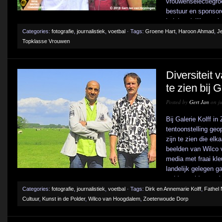
vrouwenselectiegro
bestuur en sponsor
huishoudelijke regl
doorgenomen. Maar 
Categories:
fotografie
,
journalistiek
,
voetbal
· Tags:
Groene Hart
,
Haroon Ahmad
,
Je
Topklasse Vrouwen
Diversiteit 
te zien bij G
Posted by
Gert Jan
on ju
Bij Galerie Kolff i
tentoonstelling geo
zijn te zien die elk
beelden van Wilco
media met fraai kl
landelijk gelegen g
weidse polderaanzic
Categories:
fotografie
,
journalistiek
,
voetbal
· Tags:
Dirk en Annemarie Kolff
,
Fathel
Cultuur
,
Kunst in de Polder
,
Wilco van Hoogdalem
,
Zoeterwoude Dorp