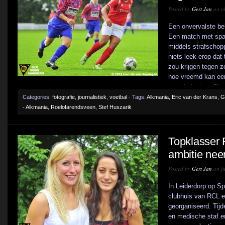
Posted by
Gert Jan
on ok
Een onvervalste be
Een match met span
middels strafschop
niets leek erop dat
zou krijgen tegen 
hoe vreemd kan een
was thuisploeg Rhoo
Categories:
fotografie
,
journalistiek
,
voetbal
· Tags:
Alkmania
,
Eric van der Krans
,
G
- Alkmania
,
Roelofarendsveen
,
Stef Huszarik
Topklasser 
ambitie nee
Posted by
Gert Jan
on ju
In Leiderdorp op S
clubhuis van RCL e
georganiseerd. Tij
en medische staf e