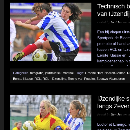
Technisch b
van IJzendi
Posted by
Gert Jan
on me
Een bij vlagen uits
Sportpark de Bloem
promotie of handha
tussen RCL en IJze
Eerste Klasse en I
kampioenschap in 
verloor. Op het sche
Categories:
fotografie
,
journalistiek
,
voetbal
· Tags:
Groene Hart
,
Haaron Ahmad
,
IJ
Eerste Klasse
,
RCL
,
RCL - IJzendijke
,
Ronny van Poucke
,
Zeeuws Vlaanderen
IJzendijke 
langs Zeven
Posted by
Gert Jan
on m
Luctor et Emergo, w