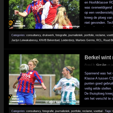
en Hoofdklasser RC
was overweldigend
op een verdienstel
kreeg de ploeg van
niet gevonden. Te
bovenliggende partij
Categories:
consultancy
,
drukwerk
,
fotografie
,
journalistiek
,
portfolio
,
reclame
,
voetb
Jaclyn Leiwakabessy
,
KNVB Bekerduel
,
Leiderdorp
,
Marloes Germs
,
RCL
,
Ruud Bi
Berkel wint
Posted by
Gert Jan
on ju
Spannend was het we
Klasse A tussen C
punten goed gebruik
veilig wilde stellen
De thuisploeg kreeg
om het verschil te d
Categories:
consultancy
,
fotografie
,
journalistiek
,
portfolio
,
reclame
,
voetbal
· Tags: