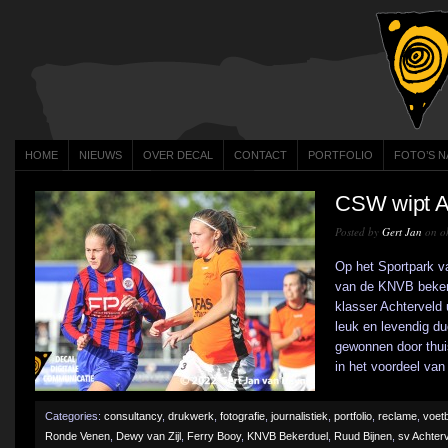
HOME
NIEUWS
OVER DECAL
CONTACT
PORTFOLIO
FOTO’S N
CSW wipt Ac
Posted by
Gert Jan
on ok
Op het Sportpark va
van de KNVB beker
klasser Achterveld
leuk en levendig du
gewonnen door thui
in het voordeel van [
Categories:
consultancy
,
drukwerk
,
fotografie
,
journalistiek
,
portfolio
,
reclame
,
voetb
Ronde Venen
,
Dewy van Zijl
,
Ferry Booy
,
KNVB Bekerduel
,
Ruud Bijnen
,
sv Achter