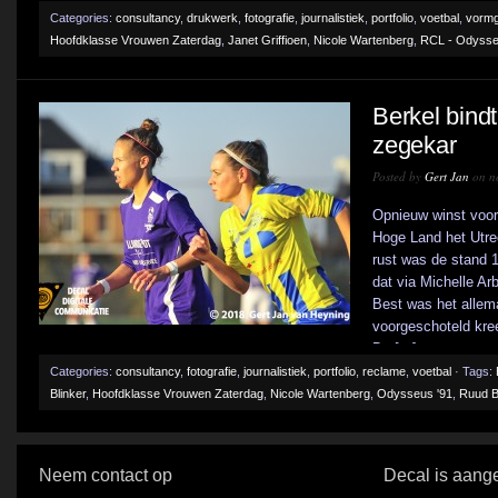
Categories:
consultancy
,
drukwerk
,
fotografie
,
journalistiek
,
portfolio
,
voetbal
,
vormg
Hoofdklasse Vrouwen Zaterdag
,
Janet Griffioen
,
Nicole Wartenberg
,
RCL - Odysse
Berkel bind
zegekar
Posted by
Gert Jan
on n
Opnieuw winst voor
Hoge Land het Utre
rust was de stand 1
dat via Michelle A
Best was het allema
voorgeschoteld kree
De [...]
Categories:
consultancy
,
fotografie
,
journalistiek
,
portfolio
,
reclame
,
voetbal
· Tags:
Blinker
,
Hoofdklasse Vrouwen Zaterdag
,
Nicole Wartenberg
,
Odysseus '91
,
Ruud B
Neem contact op
Decal is aange