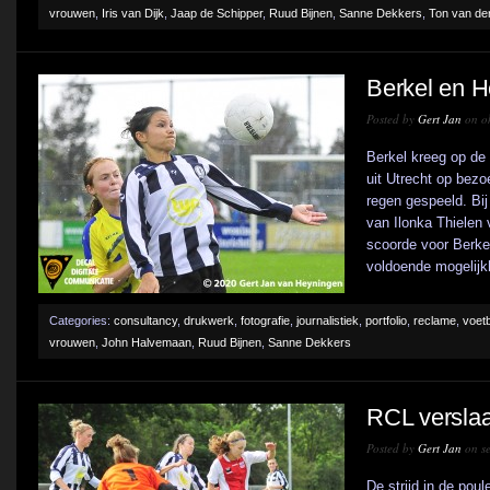
vrouwen
,
Iris van Dijk
,
Jaap de Schipper
,
Ruud Bijnen
,
Sanne Dekkers
,
Ton van de
Berkel en H
Posted by
Gert Jan
on ok
Berkel kreeg op de
uit Utrecht op bezo
regen gespeeld. Bij
van Ilonka Thielen 
scoorde voor Berkel
voldoende mogelijkh
Categories:
consultancy
,
drukwerk
,
fotografie
,
journalistiek
,
portfolio
,
reclame
,
voetb
vrouwen
,
John Halvemaan
,
Ruud Bijnen
,
Sanne Dekkers
RCL verslaa
Posted by
Gert Jan
on se
De strijd in de pou