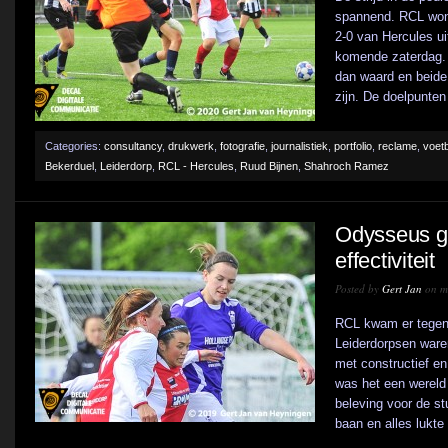
spannend. RCL won 
2-0 van Hercules ui
komende zaterdag. 
dan waard en beide 
zijn. De doelpunten 
Categories:
consultancy
,
drukwerk
,
fotografie
,
journalistiek
,
portfolio
,
reclame
,
voetb
Bekerduel
,
Leiderdorp
,
RCL - Hercules
,
Ruud Bijnen
,
Shahroch Ramez
Odysseus ge
effectiviteit
Posted by
Gert Jan
on me
RCL kwam er tegen 
Leiderdorpsen ware
met constructief en
was het een wereld 
beleving voor de st
baan en alles lukte