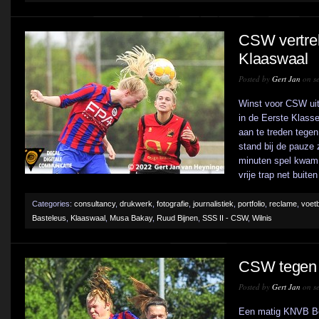
CSW vertrek
Klaaswaal
Posted by
Gert Jan
on se
Winst voor CSW uit
in de Eerste Klass
aan te treden tege
stand bij de pauze
minuten spel kwam
vrije trap net buiten
Categories:
consultancy
,
drukwerk
,
fotografie
,
journalistiek
,
portfolio
,
reclame
,
voetb
Basteleus
,
Klaaswaal
,
Musa Bakay
,
Ruud Bijnen
,
SSS II - CSW
,
Wilnis
CSW tegen R
Posted by
Gert Jan
on se
Een matig KNVB Be