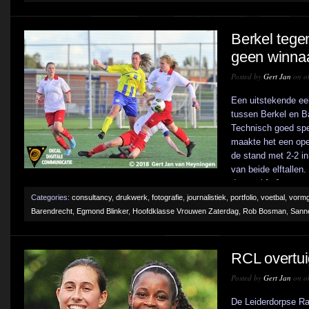
Berkel tege
geen winna
Posted by
Gert Jan
on ok
Een uitstekende ee
tussen Berkel en B
Technisch goed spe
maakte het een open
de stand met 2-2 in
van beide elftallen
dat veel [...]
Categories:
consultancy
,
drukwerk
,
fotografie
,
journalistiek
,
portfolio
,
voetbal
,
vormg
Barendrecht
,
Egmond Blinker
,
Hoofdklasse Vrouwen Zaterdag
,
Rob Bosman
,
Sann
RCL overtui
Posted by
Gert Jan
on ok
De Leiderdorpse Rac