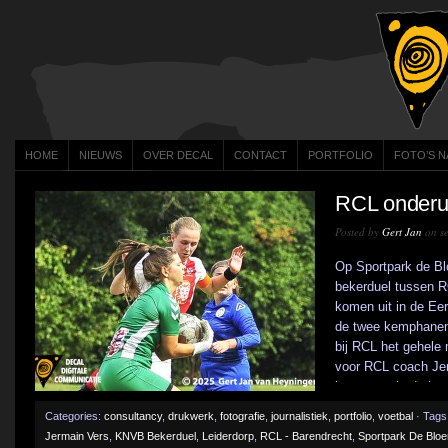
HOME
NIEUWS
OVER DECAL
CONTACT
PORTFOLIO
FOTO’S N
RCL onderui
Posted by
Gert Jan
on se
Op Sportpark de Bl
bekerduel tussen R
komen uit in de Eer
de twee kemphanen
bij RCL het gehele
voor RCL coach Jer
instromen in de hoo
Categories:
consultancy
,
drukwerk
,
fotografie
,
journalistiek
,
portfolio
,
voetbal
· Tags
Jermain Vers
,
KNVB Bekerduel
,
Leiderdorp
,
RCL - Barendrecht
,
Sportpark De Blo