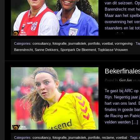
van dit seizoen. O
Barendrecht met het
Maar aan het spelb
overwinning het ve
staanders en lat to
pauze [...]
Categories:
consultancy
,
fotografie
,
journalistiek
,
portfolio
,
voetbal
,
vormgeving
· Ta
Barendrecht
,
Sanne Dekkers
,
Sportpark De Bloemerd
,
Topklasse Vrouwen
Bekerfinale
Posted by
Gert Jan
on me
Te gast bij ARC op
Rijn. Negentig jaar
hart van ons land.
finales in goede b
de Racing en Patr
velden werden [...]
Categories:
consultancy
,
fotografie
,
journalistiek
,
portfolio
,
reclame
,
voetbal
· Tags: