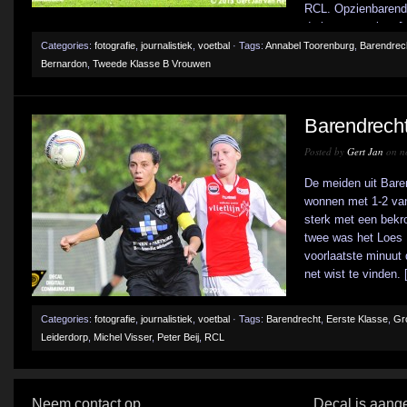
RCL. Opzienbarende 
de inzetten prima [.
Categories:
fotografie
,
journalistiek
,
voetbal
· Tags:
Annabel Toorenburg
,
Barendrec
Bernardon
,
Tweede Klasse B Vrouwen
Barendrecht 
Posted by
Gert Jan
on n
De meiden uit Bare
wonnen met 1-2 van
sterk met een bekro
twee was het Loes K
voorlaatste minuut
net wist te vinden. [
Categories:
fotografie
,
journalistiek
,
voetbal
· Tags:
Barendrecht
,
Eerste Klasse
,
Gr
Leiderdorp
,
Michel Visser
,
Peter Beij
,
RCL
Neem contact op
Decal is aange