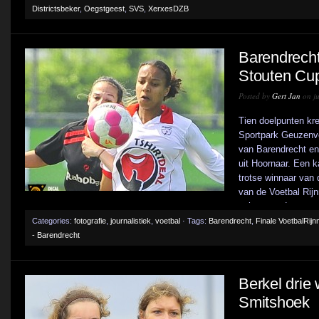
Districtsbeker
,
Oegstgeest
,
SVS
,
XerxesDZB
Barendrecht
Stouten Cup
Posted by
Gert Jan
on ju
Tien doelpunten kre
Sportpark Geuzenv
van Barendrecht en
uit Hoornaar. Een k
trotse winnaar van 
van de Voetbal Ri
achterstand nog wel 
Categories:
fotografie
,
journalistiek
,
voetbal
· Tags:
Barendrecht
,
Finale VoetbalRij
- Barendrecht
Berkel drie
Smitshoek