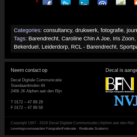
Categories:
consultancy
,
drukwerk
,
fotografie
,
jour
Tags:
Barendrecht
,
Caroline Chin A Joe
,
Iris Zoon
Bekerduel
,
Leiderdorp
,
RCL - Barendrecht
,
Sportp
Neem contact op
Decal is aange
Decal Digitale Communicatie
Standaardmolen 44
2406 JK Alphen aan den Rijn
T 0172 – 47 89 29
F 0172 – 47 89 58
Copyright 1997 - 2026 Decal Digitale Communicatie | Alphen aan den Rijn
Leveringsvoorwaarden FotografenFederatie
·
Realisatie Scaberro