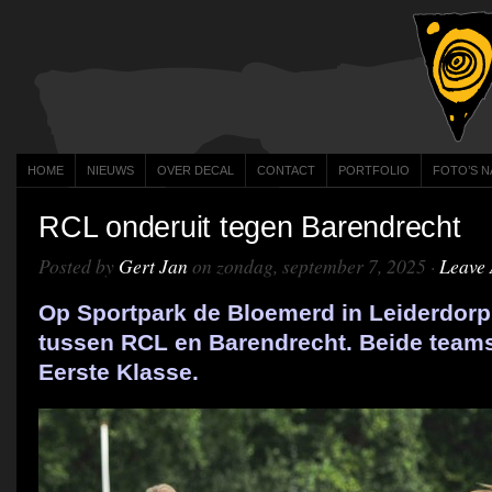
HOME
NIEUWS
OVER DECAL
CONTACT
PORTFOLIO
FOTO’S N
RCL onderuit tegen Barendrecht
Posted by
Gert Jan
on zondag, september 7, 2025 ·
Leave
Op Sportpark de Bloemerd in Leiderdor
tussen RCL en Barendrecht. Beide teams
Eerste Klasse.