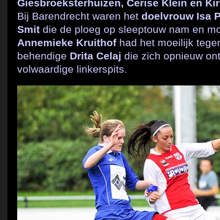
Giesbroeksterhuizen, Cerise Klein en Ki
Bij Barendrecht waren het
doelvrouw Isa 
Smit
die de ploeg op sleeptouw nam en mooi
Annemieke Kruithof
had het moeilijk tege
behendige
Drita Celaj
die zich opnieuw on
volwaardige linkerspits.