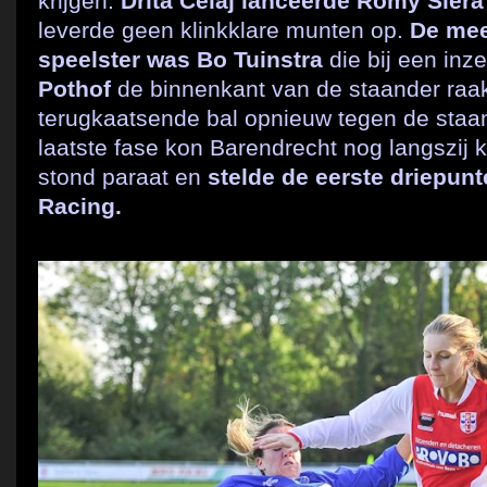
krijgen.
Drita Celaj lanceerde Romy Siera
leverde geen klinkklare munten op.
De mee
speelster was Bo Tuinstra
die bij een inz
Pothof
de binnenkant van de staander raa
terugkaatsende bal opnieuw tegen de staa
laatste fase kon Barendrecht nog langszi
stond paraat en
stelde de eerste driepunt
Racing.