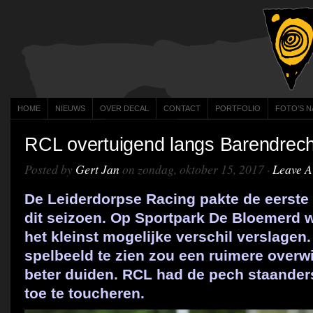
HOME
NIEUWS
OVER DECAL
CONTACT
PORTFOLIO
FOTO’S N
RCL overtuigend langs Barendrech
Posted by
Gert Jan
on zondag, oktober 15, 2017 ·
Leave 
De Leiderdorpse Racing pakte de eerste 
dit seizoen. Op Sportpark De Bloemerd 
het kleinst mogelijke verschil verslagen
spelbeeld te zien zou een ruimere overwi
beter duiden. RCL had de pech staanders
toe te toucheren.