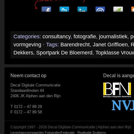
Categories:
consultancy
,
fotografie
,
journalistiek
,
p
vormgeving
· Tags:
Barendrecht
,
Janet Griffioen
,
R
Dekkers
,
Sportpark De Bloemerd
,
Topklasse Vrou
Neem contact op
Decal is aange
Decal Digitale Communicatie
Standaardmolen 44
2406 JK Alphen aan den Rijn
T 0172 – 47 89 29
F 0172 – 47 89 58
Copyright 1997 - 2026 Decal Digitale Communicatie | Alphen aan den Rijn
Leveringsvoorwaarden FotografenFederatie
·
Realisatie Scaberro