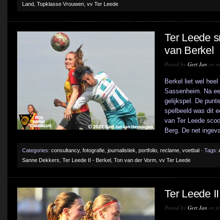
Land
,
Topklasse Vrouwen
,
vv Ter Leede
Ter Leede s
van Berkel
Posted by
Gert Jan
on me
Berkel liet wel heel
Sassenheim. Na een
gelijkspel. De punt
spelbeeld was dit e
van Ter Leede scoor
Berg. De net ingeva
Categories:
consultancy
,
fotografie
,
journalistiek
,
portfolio
,
reclame
,
voetbal
· Tags:
Sanne Dekkers
,
Ter Leede II - Berkel
,
Ton van der Vorm
,
vv Ter Leede
Ter Leede II
Posted by
Gert Jan
on fe