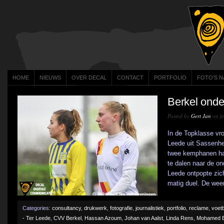
HOME
NIEUWS
OVER DECAL
CONTACT
PORTFOLIO
FOTO’S N
Berkel onde
Posted by
Gert Jan
on fe
In de Topklasse vr
Leede uit Sassenhe
twee kemphanen had
te dalen naar de on
Leede ontpopte zich
matig duel. De wee
Categories:
consultancy
,
drukwerk
,
fotografie
,
journalistiek
,
portfolio
,
reclame
,
voetb
- Ter Leede
,
CVV Berkel
,
Hassan Azoum
,
Johan van Aalst
,
Linda Rens
,
Mohamed B