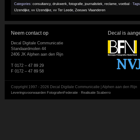
Categories:
consultancy
,
drukwerk
,
fotografie
,
journalistiek
,
reclame
,
voetbal
· Tag
IJzendijke
,
vv IJzendijke
,
vv Ter Leede
,
Zeeuws Vlaanderen
Neem contact op
Decal is aange
Decal Digitale Communicatie
Standaardmolen 44
2406 JK Alphen aan den Rijn
T 0172 – 47 89 29
F 0172 – 47 89 58
Copyright 1997 - 2026 Decal Digitale Communicatie | Alphen aan den Rijn
Leveringsvoorwaarden FotografenFederatie
·
Realisatie Scaberro