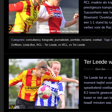
RCL maakte als kop
prestigieuze kampio
Sassenheim was he
Bloemerd. Overklas
een 1-1 stand bij r
verlies voor de Rac
coach Janet [...]
Categories:
consultancy
,
fotografie
,
journalistiek
,
portfolio
,
reclame
,
voetbal
· Tags:
Griffioen
,
Linda Bos
,
RCL - Ter Leede
,
vv RCL
,
vv Ter Leede
Ter Leede w
Posted by
Gert Jan
on ok
Ter Leede liet er 
moment twijfel over
sprankelend voetba
8-2 terecht gewezen
kwam er niet aan t
twaalf minuten was d