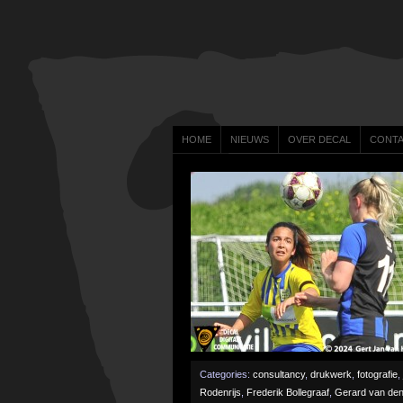
HOME
NIEUWS
OVER DECAL
CONT
Categories:
consultancy
,
drukwerk
,
fotografie
,
Rodenrijs
,
Frederik Bollegraaf
,
Gerard van den