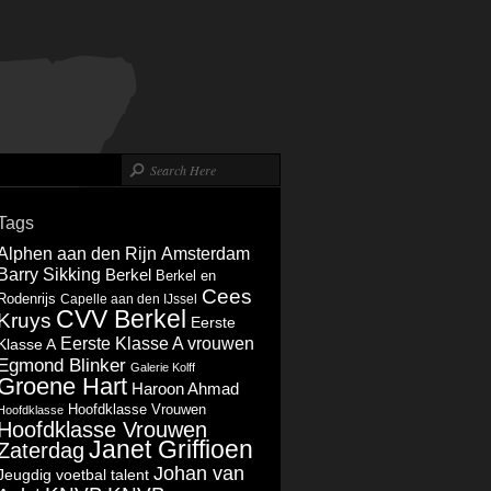
Tags
Alphen aan den Rijn
Amsterdam
Barry Sikking
Berkel
Berkel en
Cees
Rodenrijs
Capelle aan den IJssel
CVV Berkel
Kruys
Eerste
Eerste Klasse A vrouwen
Klasse A
Egmond Blinker
Galerie Kolff
Groene Hart
Haroon Ahmad
Hoofdklasse Vrouwen
Hoofdklasse
Hoofdklasse Vrouwen
Janet Griffioen
Zaterdag
Johan van
Jeugdig voetbal talent