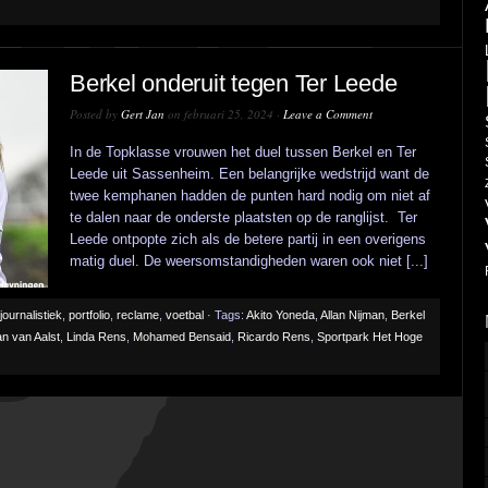
Berkel onderuit tegen Ter Leede
Posted by
Gert Jan
on februari 25, 2024 ·
Leave a Comment
In de Topklasse vrouwen het duel tussen Berkel en Ter
Leede uit Sassenheim. Een belangrijke wedstrijd want de
twee kemphanen hadden de punten hard nodig om niet af
te dalen naar de onderste plaatsten op de ranglijst. Ter
Leede ontpopte zich als de betere partij in een overigens
matig duel. De weersomstandigheden waren ook niet [...]
journalistiek
,
portfolio
,
reclame
,
voetbal
· Tags:
Akito Yoneda
,
Allan Nijman
,
Berkel
n van Aalst
,
Linda Rens
,
Mohamed Bensaid
,
Ricardo Rens
,
Sportpark Het Hoge