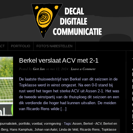
ACT
PORTFOLIO
FOTO’S NABESTELLEN
Berkel verslaat ACV met 2-1
Posted by
Gert Jan
on mei 12, 2024 ·
Leave a Comment
De laatste thuiswedstrijd van Berkel van dit seizoen in de
Topklasse werd in winst omgezet. Na een 0-0 stand bij
rust werd het tegen het sterke ACV uit Assen 2-1. Het was
de tweede winstpartij van de thuisploeg dit seizoen en een
dik verdiende die hoger had kunnen uitvallen. De meiden
van Ricardo Rens wilde [...]
journalistiek
,
portfolio
,
voetbal
,
vormgeving
· Tags:
Assen
,
Berkel - ACV
,
Berkel en
 Berg
,
Hans Kamphuis
,
Johan van Aalst
,
Linda de Veld
,
Ricardo Rens
,
Topklasse