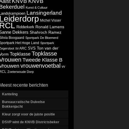
KNVB
KNVB
Aalst
Bekerduel
Kunst & Cultuur
Lansingerland
Landskampioen
Leiderdorp
Michel Visser
RCL
Ronald Lamens
Ridderkerk
Sanne Dekkers
Shahroch Ramez
Silvia Boogaard
Sportpark De Bloemerd
Sportpark Het Hoge Land
Sportpark
Ton van der
SVS
Zegersloot
sv ARC
Topklasse
Topklasse
Vorm
Vrouwen
Tweede Klasse B
vrouwenvoetbal
Vrouwen
vv
RCL
Zoeterwoude Dorp
Meest recente berichten
Kanteling
Bureaucratische Duivelse
Bokkenjacht
Kleur zorgt voor de juiste positie
DSVP wint de KNVB Districtsbeker