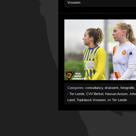
Vrouwen
Categories:
consultancy
,
drukwerk
,
fotografie
,
- Ter Leede
,
CVV Berkel
,
Hassan Azoum
,
Joha
Land
,
Topklasse Vrouwen
,
vv Ter Leede