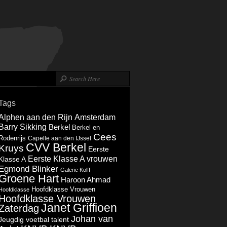
Tags
Alphen aan den Rijn
Amsterdam
Barry Sikking
Berkel
Berkel en
Cees
Rodenrijs
Capelle aan den IJssel
CVV Berkel
Kruys
Eerste
Eerste Klasse A vrouwen
Klasse A
Egmond Blinker
Galerie Kolff
Groene Hart
Haroon Ahmad
Hoofdklasse Vrouwen
Hoofdklasse
Hoofdklasse Vrouwen
Janet Griffioen
Zaterdag
Johan van
Jeugdig voetbal talent