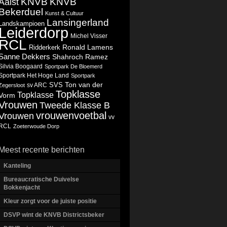
KNVB
KNVB
Aalst
Bekerduel
Kunst & Cultuur
Lansingerland
Landskampioen
Leiderdorp
Michel Visser
RCL
Ronald Lamens
Ridderkerk
Sanne Dekkers
Shahroch Ramez
Silvia Boogaard
Sportpark De Bloemerd
Sportpark Het Hoge Land
Sportpark
Ton van der
SVS
Zegersloot
sv ARC
Topklasse
Topklasse
Vorm
Vrouwen
Tweede Klasse B
vrouwenvoetbal
Vrouwen
vv
RCL
Zoeterwoude Dorp
Meest recente berichten
Kanteling
Bureaucratische Duivelse
Bokkenjacht
Kleur zorgt voor de juiste positie
DSVP wint de KNVB Districtsbeker