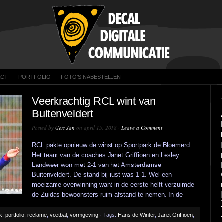
ACT
PORTFOLIO
FOTO’S NABESTELLEN
Veerkrachtig RCL wint van
Buitenveldert
Posted by
Gert Jan
on april 15, 2018 ·
Leave a Comment
RCL pakte opnieuw de winst op Sportpark de Bloemerd.
Het team van de coaches Janet Griffioen en Lesley
Landweer won met 2-1 van het Amsterdamse
Buitenveldert. De stand bij rust was 1-1. Wel een
moeizame overwinning want in de eerste helft verzuimde
de Zuidas bewoonsters ruim afstand te nemen. In de
tweede helft ebde de [...]
ek
,
portfolio
,
reclame
,
voetbal
,
vormgeving
· Tags:
Hans de Winter
,
Janet Griffioen
,