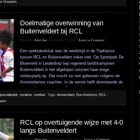
se Vrouwen
Doelmatige overwinning van
Buitenveldert bij RCL
Posted by
Gert Jan
on oktober 5, 2014 ·
Leave a Comment
Een spektakelstuk was de wedstrijd in de Topklasse
tussen RCL en Buitenveldert zeker niet. Op Sportpark De
Bloemerd in Leiderdorp liep regerend landskampioen
Buitenveldert in het afgelopen seizoen haar enige
verliespartij op. Dat mocht nu niet gebeuren volgens de
Amsterdamse coaches. In de eerste helft domineerde de
Amsterdamse ploeg van Don Koehorst met bij vlagen [...]
journalistiek
,
reclame
,
voetbal
· Tags:
Amsterdam
,
Don Koehorst
,
RCL-
uwen
RCL op overtuigende wijze met 4-0
langs Buitenveldert
Posted by
Gert Jan
on september 15, 2013 ·
Leave a Comment