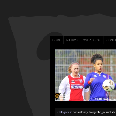
HOME
NIEUWS
OVER DECAL
CONT
Categories:
consultancy
,
fotografie
,
journalisti