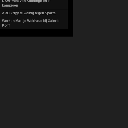
DSVP wint van Kloetinge en is
kampioen
ARC krijgt te weinig tegen Sparta
Werken Mattijs Wolthaus bij Galerie
Kolff