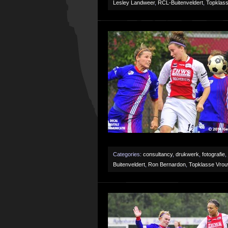
Lesley Landweer
,
RCL-Buitenveldert
,
Topklas
Categories:
consultancy
,
drukwerk
,
fotografie
,
Buitenveldert
,
Ron Bernardon
,
Topklasse Vro