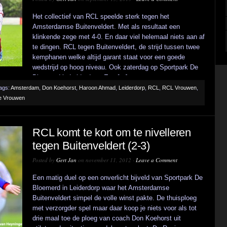
Het collectief van RCL speelde sterk tegen het
Amsterdamse Buitenveldert. Met als resultaat een
klinkende zege met 4-0. En daar viel helemaal niets aan af
te dingen. RCL tegen Buitenveldert, de strijd tussen twee
kemphanen welke altijd garant staat voor een goede
wedstrijd op hoog niveau. Ook zaterdag op Sportpark De
Bloemerd in Leiderdorp. Een [...]
ags:
Amsterdam
,
Don Koehorst
,
Haroon Ahmad
,
Leiderdorp
,
RCL
,
RCL Vrouwen
,
e Vrouwen
RCL komt te kort om te nivelleren
tegen Buitenveldert (2-3)
Posted by
Gert Jan
on november 11, 2012 ·
Leave a Comment
Een matig duel op een onverlicht bijveld van Sportpark De
Bloemerd in Leiderdorp waar het Amsterdamse
Buitenveldert simpel de volle winst pakte. De thuisploeg
met verzorgder spel maar daar koop je niets voor als tot
drie maal toe de ploeg van coach Don Koehorst uit