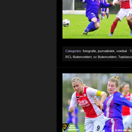
Categories:
fotografie
,
journalistiek
,
voetbal
· T
RCL-Buitenveldert
,
sc Buitenveldert
,
Topklass