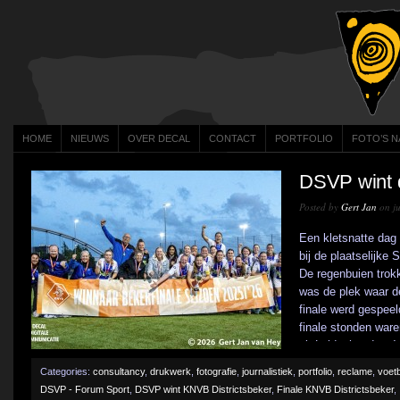
HOME
NIEUWS
OVER DECAL
CONTACT
PORTFOLIO
FOTO’S N
DSVP wint 
Posted by
Gert Jan
on ju
Een kletsnatte dag
bij de plaatselijke
De regenbuien trok
was de plek waar d
finale werd gespeel
finale stonden war
uit Leidschendam-Vo
Categories:
consultancy
,
drukwerk
,
fotografie
,
journalistiek
,
portfolio
,
reclame
,
voetb
DSVP - Forum Sport
,
DSVP wint KNVB Districtsbeker
,
Finale KNVB Districtsbeker
,