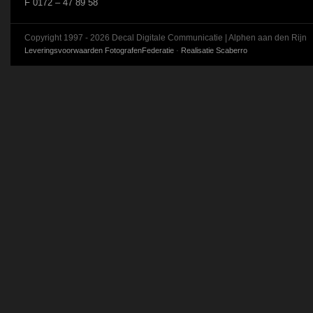
F 0172 – 47 89 58
Copyright 1997 - 2026 Decal Digitale Communicatie | Alphen aan den Rijn
Leveringsvoorwaarden FotografenFederatie
·
Realisatie Scaberro