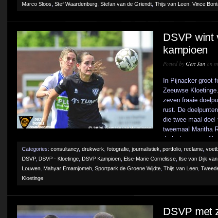
Marco Sloos
,
Stef Waardenburg
,
Stefan van de Griendt
,
Thijs van Leen
,
Vince Bon
DSVP wint v
kampioen
Posted by
Gert Jan
on me
In Pijnacker groot 
Zeeuwse Kloetinge.
zeven fraaie doelpu
rust. De doelpunte
die twee maal doel
tweemaal Maritha 
thuisploeg won dik v
Categories:
consultancy
,
drukwerk
,
fotografie
,
journalistiek
,
portfolio
,
reclame
,
voetb
DSVP
,
DSVP - Kloetinge
,
DSVP Kampioen
,
Else-Marie Cornelisse
,
Ilse van Dijk va
Louwen
,
Mahyar Emamjomeh
,
Sportpark de Groene Wijdte
,
Thijs van Leen
,
Tweede
Kloetinge
DSVP met z