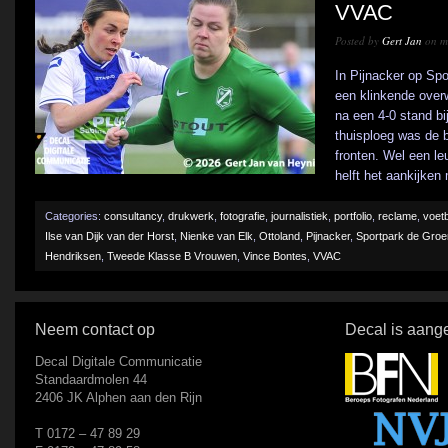
VVAC
Posted by
Gert Jan
on m
In Pijnacker op Sp
een klinkende over
na een 4-0 stand bij
thuisploeg was de b
fronten. Wel een leu
helft het aankijken 
Categories:
consultancy
,
drukwerk
,
fotografie
,
journalistiek
,
portfolio
,
reclame
,
voetb
Ilse van Dijk van der Horst
,
Nienke van Elk
,
Ottoland
,
Pijnacker
,
Sportpark de Groe
Hendriksen
,
Tweede Klasse B Vrouwen
,
Vince Bontes
,
VVAC
Neem contact op
Decal is aange
Decal Digitale Communicatie
Standaardmolen 44
2406 JK Alphen aan den Rijn
T 0172 – 47 89 29