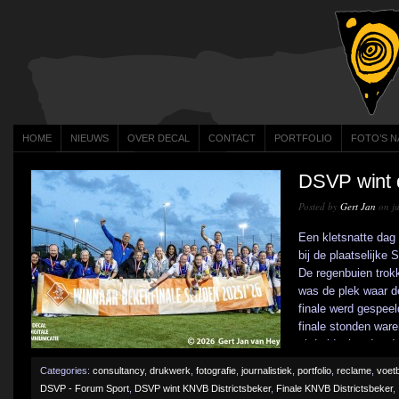
HOME
NIEUWS
OVER DECAL
CONTACT
PORTFOLIO
FOTO’S N
DSVP wint 
Posted by
Gert Jan
on ju
Een kletsnatte dag
bij de plaatselijke
De regenbuien trok
was de plek waar d
finale werd gespeel
finale stonden war
uit Leidschendam-Vo
Categories:
consultancy
,
drukwerk
,
fotografie
,
journalistiek
,
portfolio
,
reclame
,
voetb
DSVP - Forum Sport
,
DSVP wint KNVB Districtsbeker
,
Finale KNVB Districtsbeker
,