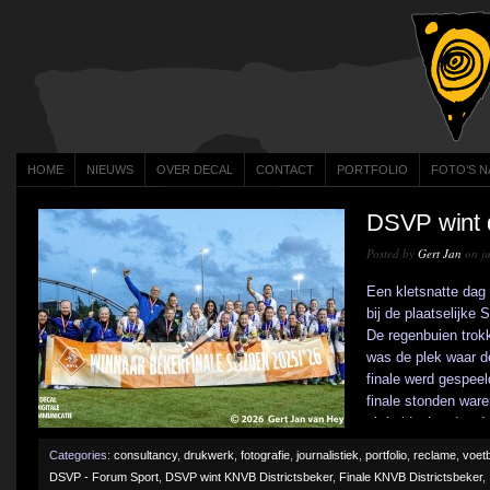
HOME
NIEUWS
OVER DECAL
CONTACT
PORTFOLIO
FOTO’S N
DSVP wint 
Posted by
Gert Jan
on ju
Een kletsnatte dag
bij de plaatselijke
De regenbuien trok
was de plek waar d
finale werd gespeel
finale stonden war
uit Leidschendam-Vo
Categories:
consultancy
,
drukwerk
,
fotografie
,
journalistiek
,
portfolio
,
reclame
,
voetb
DSVP - Forum Sport
,
DSVP wint KNVB Districtsbeker
,
Finale KNVB Districtsbeker
,