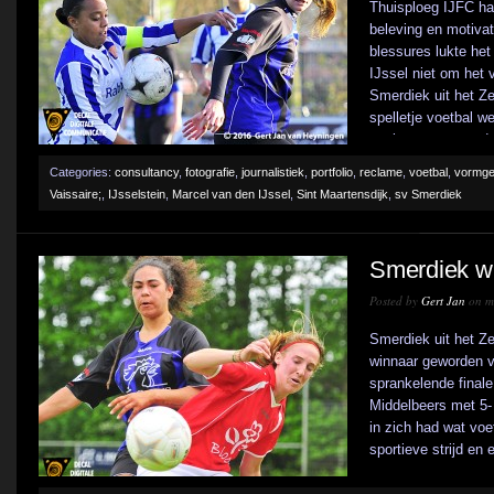
Thuisploeg IJFC ha
beleving en motivat
blessures lukte he
IJssel niet om het 
Smerdiek uit het Z
spelletje voetbal w
spelconcept waardoo
Categories:
consultancy
,
fotografie
,
journalistiek
,
portfolio
,
reclame
,
voetbal
,
vormge
Vaissaire;
,
IJsselstein
,
Marcel van den IJssel
,
Sint Maartensdijk
,
sv Smerdiek
Smerdiek wi
Posted by
Gert Jan
on me
Smerdiek uit het Ze
winnaar geworden v
sprankelende finale
Middelbeers met 5- 
in zich had wat voe
sportieve strijd en 