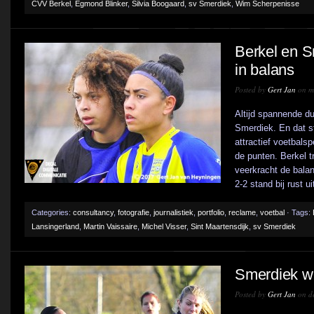
CVV Berkel
,
Egmond Blinker
,
Silvia Boogaard
,
sv Smerdiek
,
Wim Scherpenisse
Berkel en S
in balans
Posted by
Gert Jan
on m
Altijd spannende d
Smerdiek. En dat st
attractief voetbals
de punten. Berkel t
veerkracht de bala
2-2 stand bij rust ui
Categories:
consultancy
,
fotografie
,
journalistiek
,
portfolio
,
reclame
,
voetbal
· Tags:
Lansingerland
,
Martin Vaissaire
,
Michel Visser
,
Sint Maartensdijk
,
sv Smerdiek
Smerdiek win
Posted by
Gert Jan
on d