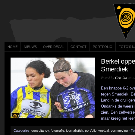
HOME
NIEUWS
OVER DECAL
CONTACT
PORTFOLIO
FOTO’S N
Berkel oppe
Smerdiek
Posted by
Gert Jan
on ok
Een knappe 6-2 ove
tegen Smerdiek. Ee
Land in de druilige
Ondanks de weersin
zien. Een zelfverze
maar kreeg het leer
counter [...]
Categories:
consultancy
,
fotografie
,
journalistiek
,
portfolio
,
voetbal
,
vormgeving
· Ta