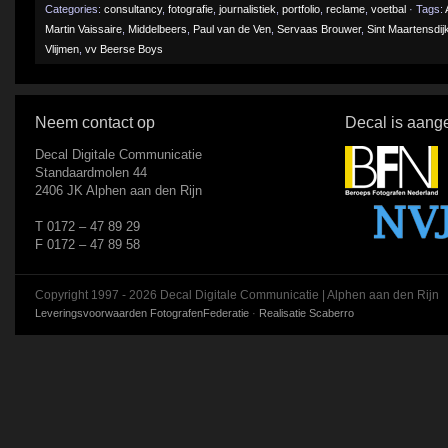
Categories:
consultancy
,
fotografie
,
journalistiek
,
portfolio
,
reclame
,
voetbal
· Tags:
Martin Vaissaire
,
Middelbeers
,
Paul van de Ven
,
Servaas Brouwer
,
Sint Maartensdij
Vlijmen
,
vv Beerse Boys
Neem contact op
Decal is aange
Decal Digitale Communicatie
Standaardmolen 44
2406 JK Alphen aan den Rijn
T 0172 – 47 89 29
F 0172 – 47 89 58
Copyright 1997 - 2026 Decal Digitale Communicatie | Alphen aan den Rijn
Leveringsvoorwaarden FotografenFederatie
·
Realisatie Scaberro