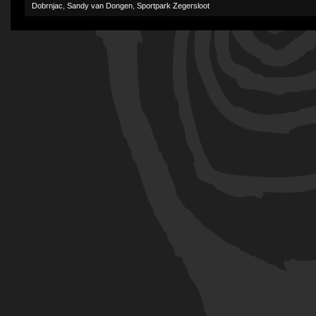
Dobrnjac
,
Sandy van Dongen
,
Sportpark Zegersloot