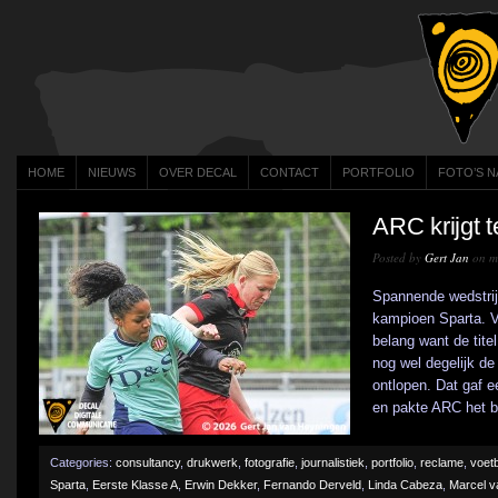
HOME
NIEUWS
OVER DECAL
CONTACT
PORTFOLIO
FOTO’S N
ARC krijgt 
Posted by
Gert Jan
on me
Spannende wedstrij
kampioen Sparta. V
belang want de titel
nog wel degelijk de
ontlopen. Dat gaf 
en pakte ARC het be
Categories:
consultancy
,
drukwerk
,
fotografie
,
journalistiek
,
portfolio
,
reclame
,
voetb
Sparta
,
Eerste Klasse A
,
Erwin Dekker
,
Fernando Derveld
,
Linda Cabeza
,
Marcel v