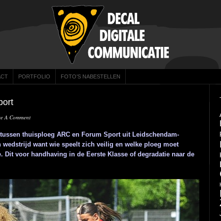
ACT
PORTFOLIO
FOTO’S NABESTELLEN
port
ve A Comment
A tussen thuisploeg ARC en Forum Sport uit Leidschendam-
edstrijd want wie speelt zich veilig en welke ploeg moet
e. Dit voor handhaving in de Eerste Klasse of degradatie naar de