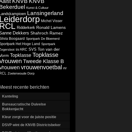
KNVB
KNVB
Aalst
Bekerduel
Kunst & Cultuur
Lansingerland
Landskampioen
Leiderdorp
Michel Visser
RCL
Ronald Lamens
Ridderkerk
Sanne Dekkers
Shahroch Ramez
Silvia Boogaard
Sportpark De Bloemerd
Sportpark Het Hoge Land
Sportpark
Ton van der
SVS
Zegersloot
sv ARC
Topklasse
Topklasse
Vorm
Vrouwen
Tweede Klasse B
vrouwenvoetbal
Vrouwen
vv
RCL
Zoeterwoude Dorp
Meest recente berichten
Kanteling
Bureaucratische Duivelse
Bokkenjacht
Kleur zorgt voor de juiste positie
DSVP wint de KNVB Districtsbeker