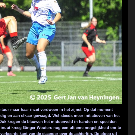
vontuur maar haar inzet verdween in het zijnet. Op dat moment
ig en aan elkaar gewaagd. Wel steeds meer initiatieven van het
. Ook kregen de blauwen het middenveld in handen en speelden
 minuut kreeg Ginger Wouters nog een ultieme mogelijkheid om te
verkeerde kant van de staander over de achterlijn.
De ploeg uit