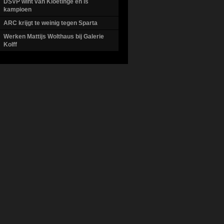
DSVP wint van Kloetinge en is
kampioen
ARC krijgt te weinig tegen Sparta
Werken Mattijs Wolthaus bij Galerie
Kolff