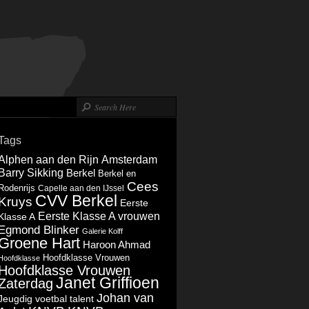
Tags
Alphen aan den Rijn
Amsterdam
Barry Sikking
Berkel
Berkel en
Cees
Rodenrijs
Capelle aan den IJssel
CVV Berkel
Kruys
Eerste
Eerste Klasse A vrouwen
Klasse A
Egmond Blinker
Galerie Kolff
Groene Hart
Haroon Ahmad
Hoofdklasse Vrouwen
Hoofdklasse
Hoofdklasse Vrouwen
Janet Griffioen
Zaterdag
Johan van
Jeugdig voetbal talent