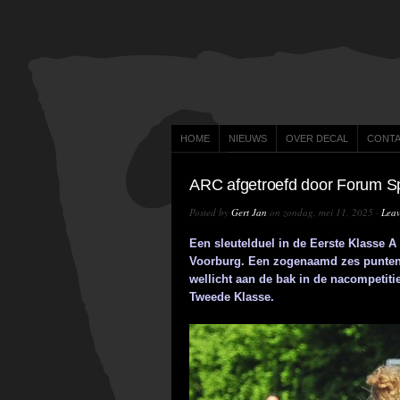
HOME
NIEUWS
OVER DECAL
CONT
ARC afgetroefd door Forum S
Posted by
Gert Jan
on zondag, mei 11, 2025 ·
Lea
Een sleutelduel in de Eerste Klasse 
Voorburg. Een zogenaamd zes punten w
wellicht aan de bak in de nacompetiti
Tweede Klasse.