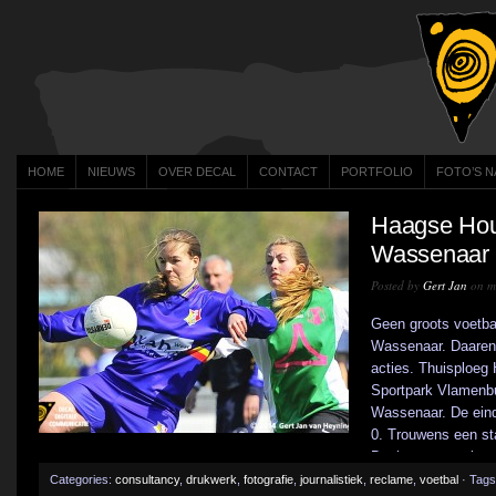
HOME
NIEUWS
OVER DECAL
CONTACT
PORTFOLIO
FOTO’S N
Haagse Hout
Wassenaar
Posted by
Gert Jan
on m
Geen groots voetba
Wassenaar. Daarent
acties. Thuisploeg
Sportpark Vlamenbu
Wassenaar. De eind
0. Trouwens een sta
Doelpuntenmaakster
Steerneman [...]
Categories:
consultancy
,
drukwerk
,
fotografie
,
journalistiek
,
reclame
,
voetbal
· Tags