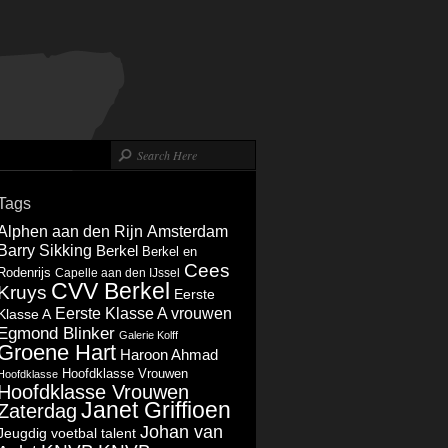
Tags
Alphen aan den Rijn
Amsterdam
Barry Sikking
Berkel
Berkel en
Cees
Rodenrijs
Capelle aan den IJssel
CVV Berkel
Kruys
Eerste
Eerste Klasse A vrouwen
Klasse A
Egmond Blinker
Galerie Kolff
Groene Hart
Haroon Ahmad
Hoofdklasse Vrouwen
Hoofdklasse
Hoofdklasse Vrouwen
Janet Griffioen
Zaterdag
Johan van
Jeugdig voetbal talent