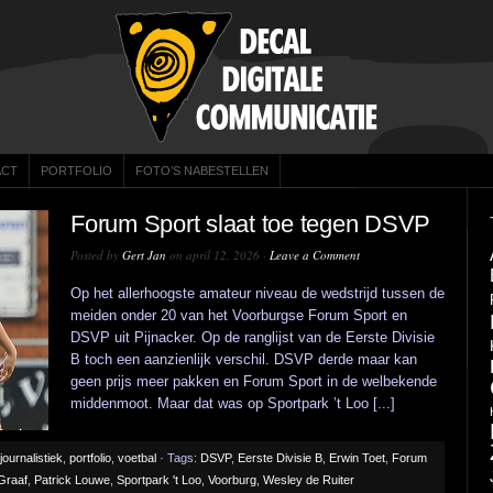
ACT
PORTFOLIO
FOTO’S NABESTELLEN
Forum Sport slaat toe tegen DSVP
Posted by
Gert Jan
on april 12, 2026 ·
Leave a Comment
Op het allerhoogste amateur niveau de wedstrijd tussen de
meiden onder 20 van het Voorburgse Forum Sport en
DSVP uit Pijnacker. Op de ranglijst van de Eerste Divisie
B toch een aanzienlijk verschil. DSVP derde maar kan
geen prijs meer pakken en Forum Sport in de welbekende
middenmoot. Maar dat was op Sportpark ’t Loo [...]
journalistiek
,
portfolio
,
voetbal
· Tags:
DSVP
,
Eerste Divisie B
,
Erwin Toet
,
Forum
Graaf
,
Patrick Louwe
,
Sportpark 't Loo
,
Voorburg
,
Wesley de Ruiter