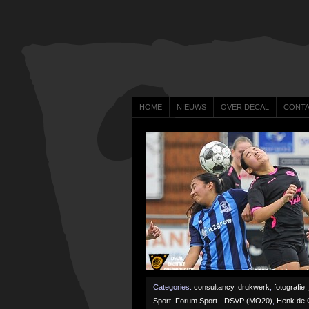
HOME
NIEUWS
OVER DECAL
CONT
Categories:
consultancy
,
drukwerk
,
fotografie
,
Sport
,
Forum Sport - DSVP (MO20)
,
Henk de 