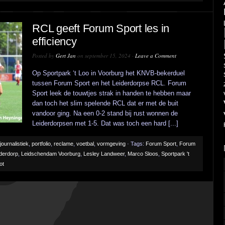
RCL geeft Forum Sport les in
efficiency
Posted by
Gert Jan
on september 15, 2024 ·
Leave a Comment
Op Sportpark ‘t Loo in Voorburg het KNVB-bekerduel
tussen Forum Sport en het Leiderdorpse RCL. Forum
Sport leek de touwtjes strak in handen te hebben maar
dan toch het slim spelende RCL dat er met de buit
vandoor ging. Na een 0-2 stand bij rust wonnen de
Leiderdorpsen met 1-5. Dat was toch een hard [...]
journalistiek
,
portfolio
,
reclame
,
voetbal
,
vormgeving
· Tags:
Forum Sport
,
Forum
derdorp
,
Leidschendam Voorburg
,
Lesley Landweer
,
Marco Sloos
,
Sportpark 't
ot