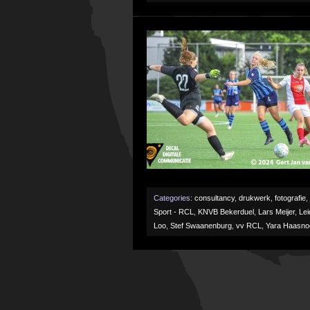
Categories:
consultancy
,
drukwerk
,
fotografie
,
Sport - RCL
,
KNVB Bekerduel
,
Lars Meijer
,
Lei
Loo
,
Stef Swaanenburg
,
vv RCL
,
Yara Haasno