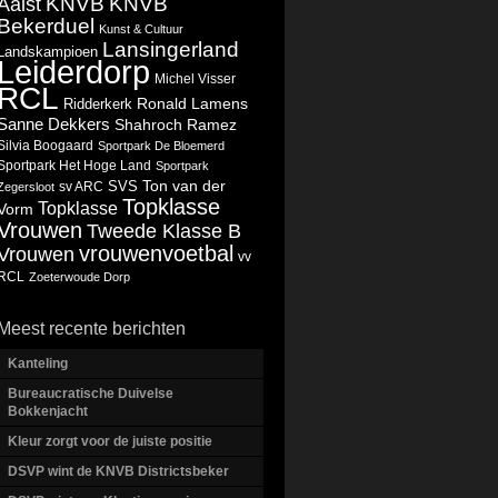
KNVB
KNVB
Aalst
Bekerduel
Kunst & Cultuur
Lansingerland
Landskampioen
Leiderdorp
Michel Visser
RCL
Ronald Lamens
Ridderkerk
Sanne Dekkers
Shahroch Ramez
Silvia Boogaard
Sportpark De Bloemerd
Sportpark Het Hoge Land
Sportpark
Ton van der
SVS
Zegersloot
sv ARC
Topklasse
Topklasse
Vorm
Vrouwen
Tweede Klasse B
vrouwenvoetbal
Vrouwen
vv
RCL
Zoeterwoude Dorp
Meest recente berichten
Kanteling
Bureaucratische Duivelse
Bokkenjacht
Kleur zorgt voor de juiste positie
DSVP wint de KNVB Districtsbeker