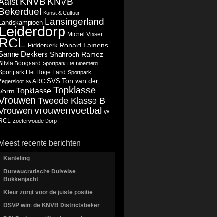
KNVB
KNVB
Aalst
Bekerduel
Kunst & Cultuur
Lansingerland
Landskampioen
Leiderdorp
Michel Visser
RCL
Ronald Lamens
Ridderkerk
Sanne Dekkers
Shahroch Ramez
Silvia Boogaard
Sportpark De Bloemerd
Sportpark Het Hoge Land
Sportpark
Ton van der
SVS
Zegersloot
sv ARC
Topklasse
Topklasse
Vorm
Vrouwen
Tweede Klasse B
vrouwenvoetbal
Vrouwen
vv
RCL
Zoeterwoude Dorp
Meest recente berichten
Kanteling
Bureaucratische Duivelse
Bokkenjacht
Kleur zorgt voor de juiste positie
DSVP wint de KNVB Districtsbeker