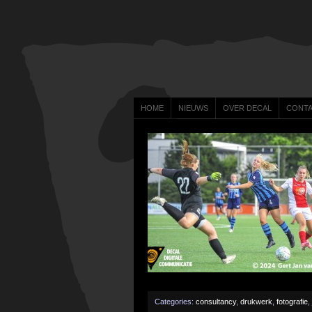
HOME
NIEUWS
OVER DECAL
CONT
Categories:
consultancy
,
drukwerk
,
fotografie
,