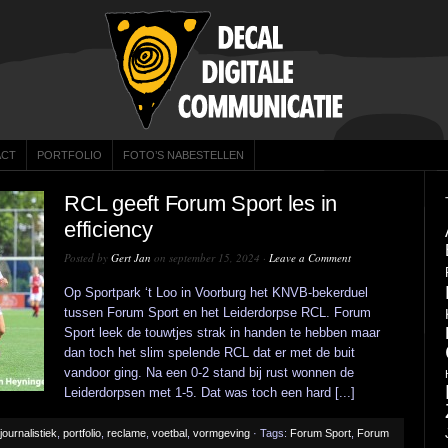
ACT
PORTFOLIO
FOTO’S NABESTELLEN
RCL geeft Forum Sport les in
efficiency
Posted by
Gert Jan
on september 15, 2024 ·
Leave a Comment
Op Sportpark ‘t Loo in Voorburg het KNVB-bekerduel
tussen Forum Sport en het Leiderdorpse RCL. Forum
Sport leek de touwtjes strak in handen te hebben maar
dan toch het slim spelende RCL dat er met de buit
vandoor ging. Na een 0-2 stand bij rust wonnen de
Leiderdorpsen met 1-5. Dat was toch een hard [...]
journalistiek
,
portfolio
,
reclame
,
voetbal
,
vormgeving
· Tags:
Forum Sport
,
Forum