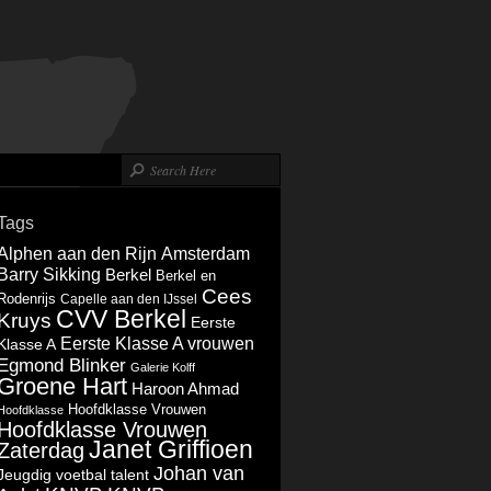
Tags
Alphen aan den Rijn
Amsterdam
Barry Sikking
Berkel
Berkel en
Cees
Rodenrijs
Capelle aan den IJssel
CVV Berkel
Kruys
Eerste
Eerste Klasse A vrouwen
Klasse A
Egmond Blinker
Galerie Kolff
Groene Hart
Haroon Ahmad
Hoofdklasse Vrouwen
Hoofdklasse
Hoofdklasse Vrouwen
Janet Griffioen
Zaterdag
Johan van
Jeugdig voetbal talent