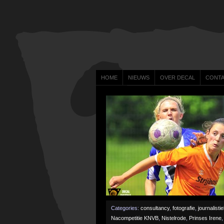
HOME
NIEUWS
OVER DECAL
CONT
Categories:
consultancy
,
fotografie
,
journalisti
Nacompetitie KNVB
,
Nistelrode
,
Prinses Irene