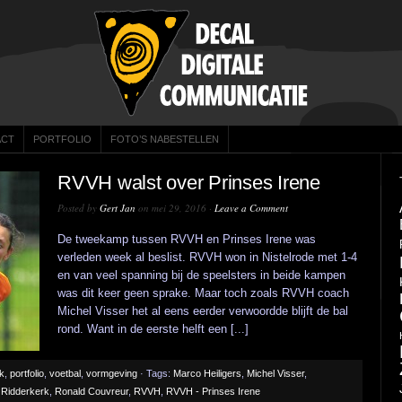
ACT
PORTFOLIO
FOTO’S NABESTELLEN
RVVH walst over Prinses Irene
Posted by
Gert Jan
on mei 29, 2016 ·
Leave a Comment
De tweekamp tussen RVVH en Prinses Irene was
verleden week al beslist. RVVH won in Nistelrode met 1-4
en van veel spanning bij de speelsters in beide kampen
was dit keer geen sprake. Maar toch zoals RVVH coach
Michel Visser het al eens eerder verwoordde blijft de bal
rond. Want in de eerste helft een [...]
ek
,
portfolio
,
voetbal
,
vormgeving
· Tags:
Marco Heiligers
,
Michel Visser
,
,
Ridderkerk
,
Ronald Couvreur
,
RVVH
,
RVVH - Prinses Irene