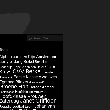
Tags
Alphen aan den Rijn
Amsterdam
Barry Sikking
Berkel
Berkel en
Cees
Rodenrijs
Capelle aan den IJssel
CVV Berkel
Kruys
Eerste
Eerste Klasse A vrouwen
Klasse A
Egmond Blinker
Galerie Kolff
Groene Hart
Haroon Ahmad
Hoofdklasse Vrouwen
Hoofdklasse
Hoofdklasse Vrouwen
Janet Griffioen
Zaterdag
Johan van
Jeugdig voetbal talent