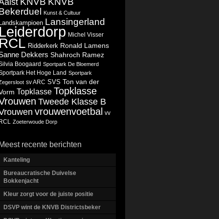
KNVB
KNVB
Aalst
Bekerduel
Kunst & Cultuur
Lansingerland
Landskampioen
Leiderdorp
Michel Visser
RCL
Ronald Lamens
Ridderkerk
Sanne Dekkers
Shahroch Ramez
Silvia Boogaard
Sportpark De Bloemerd
Sportpark Het Hoge Land
Sportpark
Ton van der
SVS
Zegersloot
sv ARC
Topklasse
Topklasse
Vorm
Vrouwen
Tweede Klasse B
vrouwenvoetbal
Vrouwen
vv
RCL
Zoeterwoude Dorp
Meest recente berichten
Kanteling
Bureaucratische Duivelse
Bokkenjacht
Kleur zorgt voor de juiste positie
DSVP wint de KNVB Districtsbeker