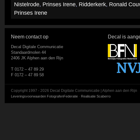
Nistelrode
,
Prinses Irene
,
Ridderkerk
,
Ronald Couv
Prinses Irene
Neem contact op
Decal is aange
Decal Digitale Communicatie
Standaardmolen 44
2406 JK Alphen aan den Rijn
T 0172 – 47 89 29
F 0172 – 47 89 58
Copyright 1997 - 2026 Decal Digitale Communicatie | Alphen aan den Rijn
Leveringsvoorwaarden FotografenFederatie
·
Realisatie Scaberro