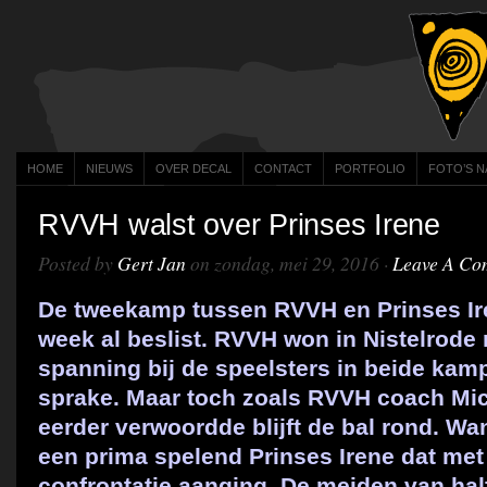
HOME
NIEUWS
OVER DECAL
CONTACT
PORTFOLIO
FOTO’S N
RVVH walst over Prinses Irene
Posted by
Gert Jan
on zondag, mei 29, 2016 ·
Leave A Co
De tweekamp tussen RVVH en Prinses Ir
week al beslist. RVVH won in Nistelrode 
spanning bij de speelsters in beide kam
sprake. Maar toch zoals RVVH coach Mich
eerder verwoordde blijft de bal rond. Wan
een prima spelend Prinses Irene dat met
confrontatie aanging. De meiden van ha