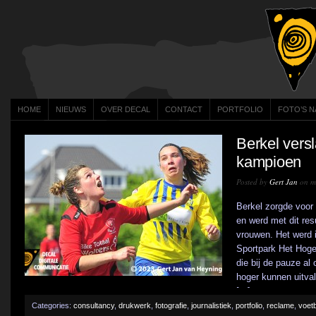
HOME
NIEUWS
OVER DECAL
CONTACT
PORTFOLIO
FOTO’S N
Berkel vers
kampioen
Posted by
Gert Jan
on me
Berkel zorgde voor
en werd met dit re
vrouwen. Het werd 
Sportpark Het Hoge
die bij de pauze al 
hoger kunnen uitva
[...]
Categories:
consultancy
,
drukwerk
,
fotografie
,
journalistiek
,
portfolio
,
reclame
,
voetb