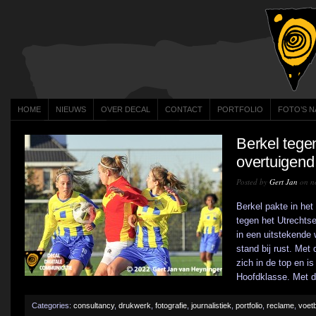
HOME
NIEUWS
OVER DECAL
CONTACT
PORTFOLIO
FOTO’S N
Berkel tege
overtuigend
Posted by
Gert Jan
on n
Berkel pakte in het
tegen het Utrechtse
in een uitstekende 
stand bij rust. Met
zich in de top en 
Hoofdklasse. Met de
Categories:
consultancy
,
drukwerk
,
fotografie
,
journalistiek
,
portfolio
,
reclame
,
voetb