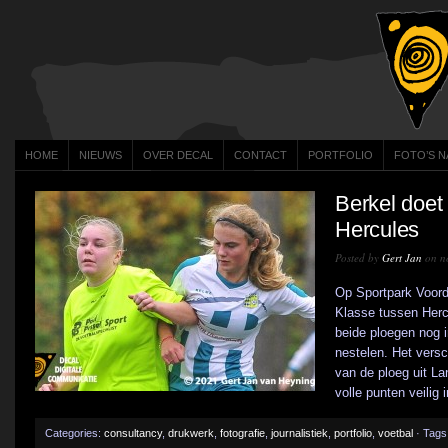
HOME
NIEUWS
OVER DECAL
CONTACT
PORTFOLIO
FOTO’S N
Berkel doet
Hercules
Posted by
Gert Jan
on n
Op Sportpark Voordo
Klasse tussen Herc
beide ploegen nog i
nestelen. Het versch
van de ploeg uit La
volle punten veilig i
Categories:
consultancy
,
drukwerk
,
fotografie
,
journalistiek
,
portfolio
,
voetbal
· Tags