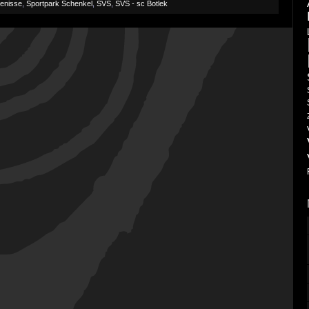
kenisse
,
Sportpark Schenkel
,
SVS
,
SVS - sc Botlek