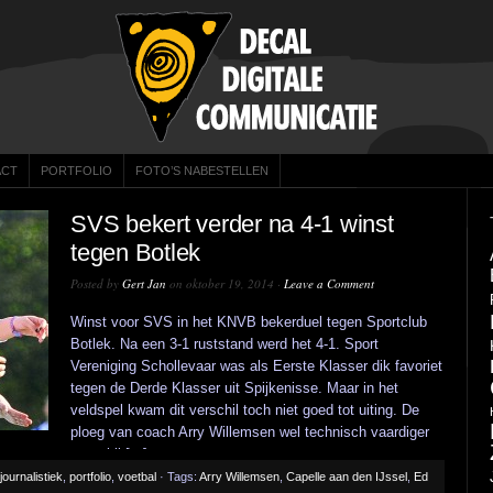
ACT
PORTFOLIO
FOTO’S NABESTELLEN
SVS bekert verder na 4-1 winst
tegen Botlek
Posted by
Gert Jan
on oktober 19, 2014 ·
Leave a Comment
Winst voor SVS in het KNVB bekerduel tegen Sportclub
Botlek. Na een 3-1 ruststand werd het 4-1. Sport
Vereniging Schollevaar was als Eerste Klasser dik favoriet
tegen de Derde Klasser uit Spijkenisse. Maar in het
veldspel kwam dit verschil toch niet goed tot uiting. De
ploeg van coach Arry Willemsen wel technisch vaardiger
maar bij [...]
journalistiek
,
portfolio
,
voetbal
· Tags:
Arry Willemsen
,
Capelle aan den IJssel
,
Ed