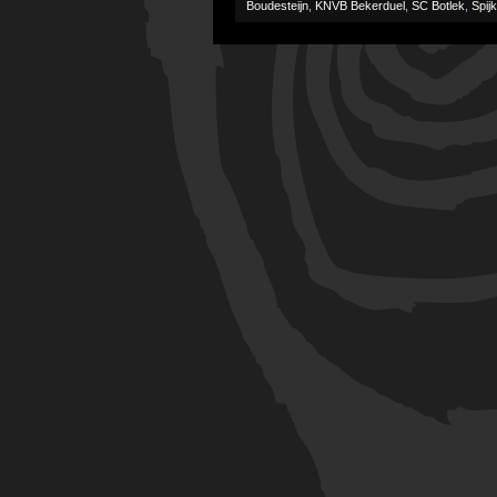
Boudesteijn
,
KNVB Bekerduel
,
SC Botlek
,
Spij