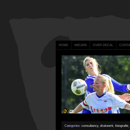
HOME
NIEUWS
OVER DECAL
CONT
Categories:
consultancy
,
drukwerk
,
fotografie
,