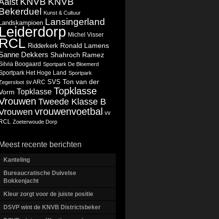
KNVB
KNVB
Aalst
Bekerduel
Kunst & Cultuur
Lansingerland
Landskampioen
Leiderdorp
Michel Visser
RCL
Ronald Lamens
Ridderkerk
Sanne Dekkers
Shahroch Ramez
Silvia Boogaard
Sportpark De Bloemerd
Sportpark Het Hoge Land
Sportpark
Ton van der
SVS
Zegersloot
sv ARC
Topklasse
Topklasse
Vorm
Vrouwen
Tweede Klasse B
vrouwenvoetbal
Vrouwen
vv
RCL
Zoeterwoude Dorp
Meest recente berichten
Kanteling
Bureaucratische Duivelse
Bokkenjacht
Kleur zorgt voor de juiste positie
DSVP wint de KNVB Districtsbeker