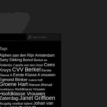
Tags
Alphen aan den Rijn
Amsterdam
Barry Sikking
Berkel
Berkel en
Cees
Rodenrijs
Capelle aan den IJssel
CVV Berkel
Kruys
Eerste
Eerste Klasse A vrouwen
Klasse A
Egmond Blinker
Galerie Kolff
Groene Hart
Haroon Ahmad
Hoofdklasse Vrouwen
Hoofdklasse
Hoofdklasse Vrouwen
Janet Griffioen
Zaterdag
Johan van
Jeugdig voetbal talent