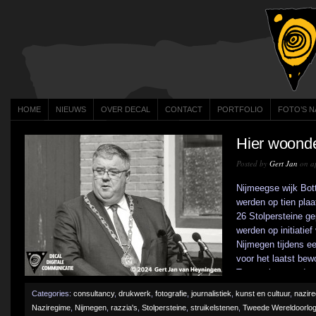
HOME
NIEUWS
OVER DECAL
CONTACT
PORTFOLIO
FOTO’S N
Hier woond
Posted by
Gert Jan
on ap
Nijmeegse wijk Bot
werden op tien plaa
26 Stolpersteine ge
werden op initiatief
Nijmegen tijdens e
voor het laatst be
Toespraken werden
Bruls, nabestaanden
Categories:
consultancy
,
drukwerk
,
fotografie
,
journalistiek
,
kunst en cultuur
,
nazir
Naziregime
,
Nijmegen
,
razzia's
,
Stolpersteine
,
struikelstenen
,
Tweede Wereldoorlo