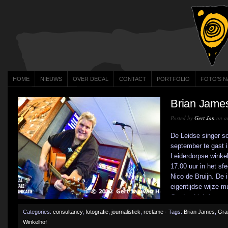
HOME
NIEUWS
OVER DECAL
CONTACT
PORTFOLIO
FOTO’S N
Brian James
Posted by
Gert Jan
on au
De Leidse singer s
september te gast i
Leiderdorpse winke
17.00 uur in het sf
Nico de Bruijn. De 
eigentijdse wijze 
Gorden Lightfoot ten
Categories:
consultancy
,
fotografie
,
journalistiek
,
reclame
· Tags:
Brian James
,
Gra
Winkelhof