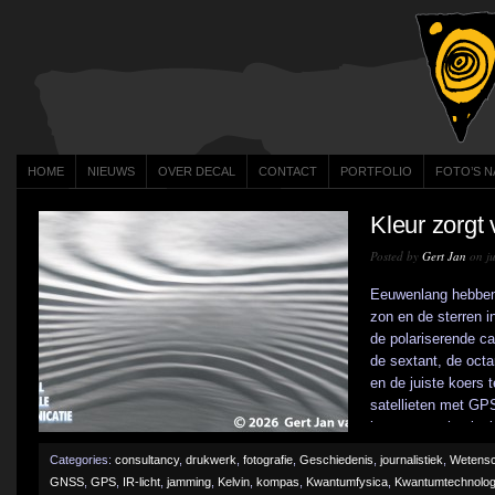
HOME
NIEUWS
OVER DECAL
CONTACT
PORTFOLIO
FOTO’S N
Kleur zorgt 
Posted by
Gert Jan
on ju
Eeuwenlang hebben
zon en de sterren i
de polariserende ca
de sextant, de oct
en de juiste koers 
satellieten met GP
kwantumtechnologie 
Categories:
consultancy
,
drukwerk
,
fotografie
,
Geschiedenis
,
journalistiek
,
Wetens
GNSS
,
GPS
,
IR-licht
,
jamming
,
Kelvin
,
kompas
,
Kwantumfysica
,
Kwantumtechnolog