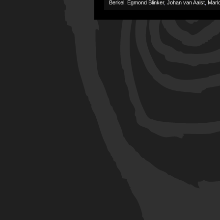
Berkel
,
Egmond Blinker
,
Johan van Aalst
,
Marl