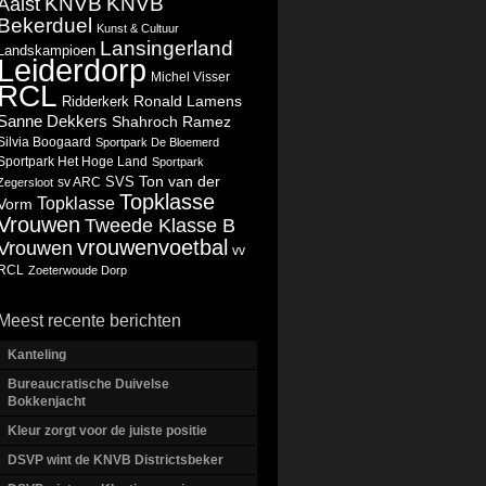
KNVB
KNVB
Aalst
Bekerduel
Kunst & Cultuur
Lansingerland
Landskampioen
Leiderdorp
Michel Visser
RCL
Ronald Lamens
Ridderkerk
Sanne Dekkers
Shahroch Ramez
Silvia Boogaard
Sportpark De Bloemerd
Sportpark Het Hoge Land
Sportpark
Ton van der
SVS
Zegersloot
sv ARC
Topklasse
Topklasse
Vorm
Vrouwen
Tweede Klasse B
vrouwenvoetbal
Vrouwen
vv
RCL
Zoeterwoude Dorp
Meest recente berichten
Kanteling
Bureaucratische Duivelse
Bokkenjacht
Kleur zorgt voor de juiste positie
DSVP wint de KNVB Districtsbeker