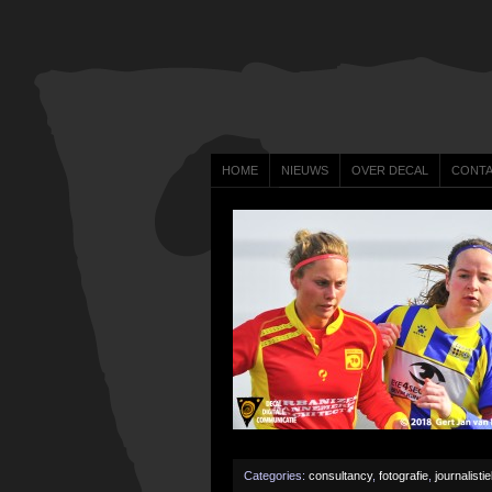
HOME
NIEUWS
OVER DECAL
CONT
Categories:
consultancy
,
fotografie
,
journalisti