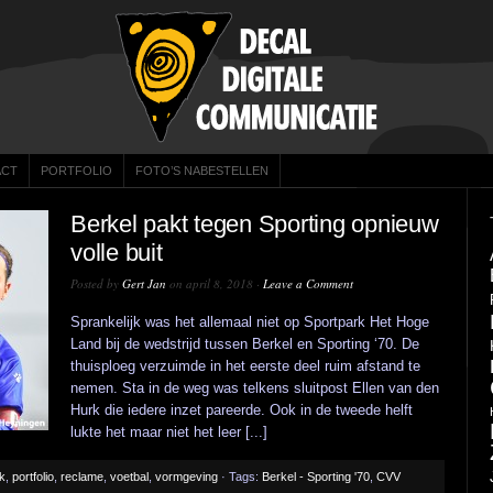
ACT
PORTFOLIO
FOTO’S NABESTELLEN
Berkel pakt tegen Sporting opnieuw
volle buit
Posted by
Gert Jan
on april 8, 2018 ·
Leave a Comment
Sprankelijk was het allemaal niet op Sportpark Het Hoge
Land bij de wedstrijd tussen Berkel en Sporting ‘70. De
thuisploeg verzuimde in het eerste deel ruim afstand te
nemen. Sta in de weg was telkens sluitpost Ellen van den
Hurk die iedere inzet pareerde. Ook in de tweede helft
lukte het maar niet het leer [...]
ek
,
portfolio
,
reclame
,
voetbal
,
vormgeving
· Tags:
Berkel - Sporting '70
,
CVV