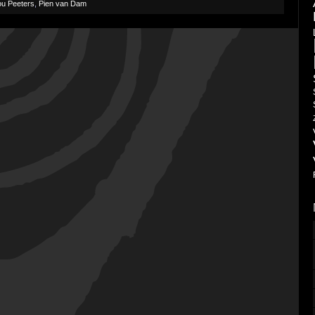
ou Peeters
,
Pien van Dam