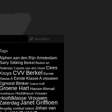
Tags
Alphen aan den Rijn
Amsterdam
Barry Sikking
Berkel
Berkel en
Cees
Rodenrijs
Capelle aan den IJssel
CVV Berkel
Kruys
Eerste
Eerste Klasse A vrouwen
Klasse A
Egmond Blinker
Galerie Kolff
Groene Hart
Haroon Ahmad
Hoofdklasse Vrouwen
Hoofdklasse
Hoofdklasse Vrouwen
Janet Griffioen
Zaterdag
Johan van
Jeugdig voetbal talent