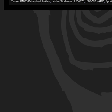
Teske
,
KNVB Bekerduel
,
Leiden
,
Leidse Studentes
,
LSVV'70
,
LSVV'70 - ARC
,
Sport