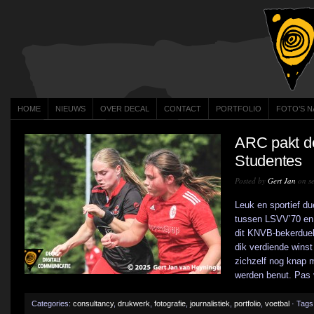
HOME
NIEUWS
OVER DECAL
CONTACT
PORTFOLIO
FOTO’S N
ARC pakt de
Studentes
Posted by
Gert Jan
on se
Leuk en sportief du
tussen LSVV’70 en
dit KNVB-bekerduel 
dik verdiende wins
zichzelf nog knap 
werden benut. Pas vl
Categories:
consultancy
,
drukwerk
,
fotografie
,
journalistiek
,
portfolio
,
voetbal
· Tags