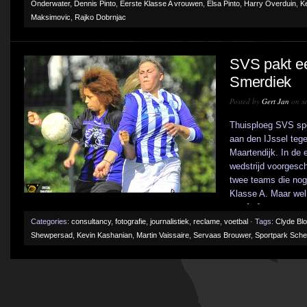
Onderwater
,
Dennis Pinto
,
Eerste Klasse A vrouwen
,
Elsa Pinto
,
Harry Overduin
,
K
Maksimovic
,
Rajko Dobrnjac
SVS pakt ee
Smerdiek
Posted by
Gert Jan
on se
Thuisploeg SVS spe
aan den IJssel teg
Maartendijk. In de 
wedstrijd voorgesc
twee teams die nog
Klasse A. Maar wel 
van [...]
Categories:
consultancy
,
fotografie
,
journalistiek
,
reclame
,
voetbal
· Tags:
Clyde Bl
Shewpersad
,
Kevin Kashanian
,
Martin Vaissaire
,
Servaas Brouwer
,
Sportpark Sche