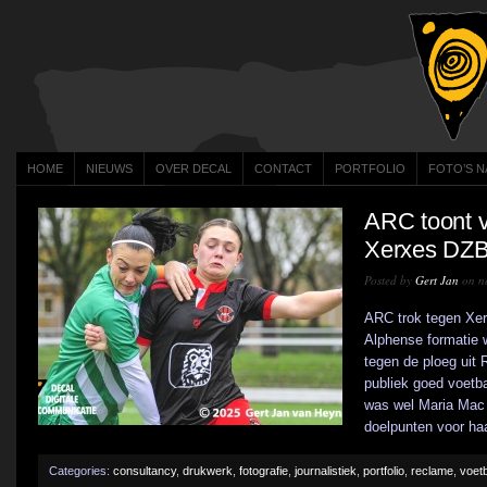
HOME
NIEUWS
OVER DECAL
CONTACT
PORTFOLIO
FOTO’S N
ARC toont v
Xerxes DZ
Posted by
Gert Jan
on n
ARC trok tegen Xer
Alphense formatie w
tegen de ploeg uit 
publiek goed voetba
was wel Maria Mac 
doelpunten voor haa
Categories:
consultancy
,
drukwerk
,
fotografie
,
journalistiek
,
portfolio
,
reclame
,
voetb