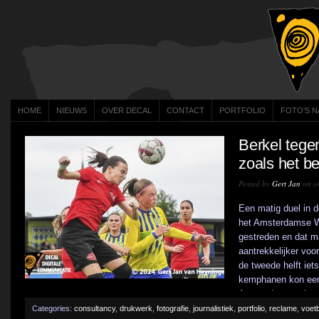
HOME
NIEUWS
OVER DECAL
CONTACT
PORTFOLIO
FOTO’S N
Berkel tege
zoals het b
Posted by
Gert Jan
on ok
Een matig duel in 
het Amsterdamse Wa
gestreden en dat m
aantrekkelijker voo
de tweede helft ie
kemphanen kon een 
Amsterdamse ploeg 
Categories:
consultancy
,
drukwerk
,
fotografie
,
journalistiek
,
portfolio
,
reclame
,
voetb