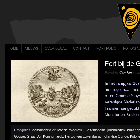
HOME
NIEUWS
OVER DECAL
CONTACT
PORTFOLIO
FOTO’S N
Fort bij de
Posted by
Gert Jan
on au
In het rampjaar 167
met regelmaat ‘hoof
bij de Goudse Sluy
Verenigde Nederlan
Fransen aangevuld
Münster en Keulen. 
Categories:
consultancy
,
drukwerk
,
fotografie
,
Geschiedenis
,
journalistiek
,
kunst en
Gouwe
,
Graaf Von Koningmarck
,
Hertog van Luxemburg
,
Hollandse Oorlog
,
Kolone