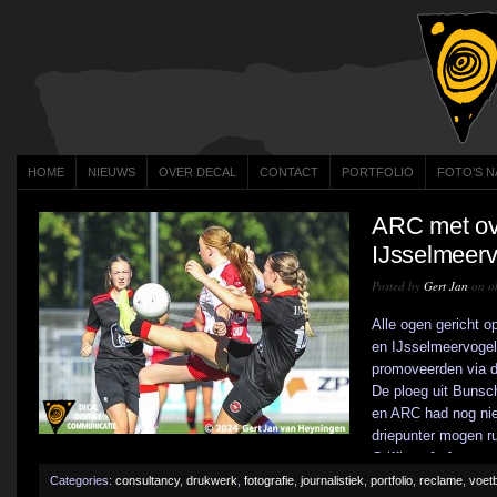
HOME
NIEUWS
OVER DECAL
CONTACT
PORTFOLIO
FOTO’S N
ARC met ove
IJsselmeerv
Posted by
Gert Jan
on ok
Alle ogen gericht 
en IJsselmeervogel
promoveerden via d
De ploeg uit Buns
en ARC had nog nie
driepunter mogen r
Griffioen [...]
Categories:
consultancy
,
drukwerk
,
fotografie
,
journalistiek
,
portfolio
,
reclame
,
voetb