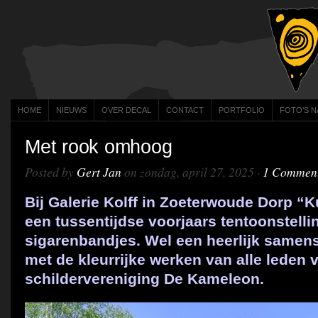
HOME
NIEUWS
OVER DECAL
CONTACT
PORTFOLIO
FOTO’S N
Met rook omhoog
Posted by
Gert Jan
on zondag, april 27, 2025 ·
1 Commen
Bij Galerie Kolff in Zoeterwoude Dorp “K
een tussentijdse voorjaars tentoonstelli
sigarenbandjes. Wel een heerlijk samens
met de kleurrijke werken van alle leden v
schildervereniging De Kameleon.