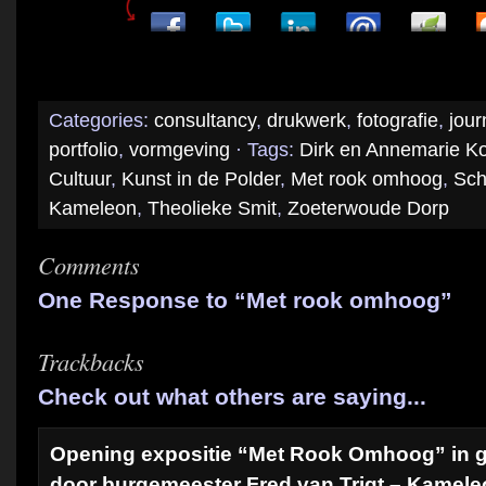
Categories:
consultancy
,
drukwerk
,
fotografie
,
jour
portfolio
,
vormgeving
· Tags:
Dirk en Annemarie Ko
Cultuur
,
Kunst in de Polder
,
Met rook omhoog
,
Sch
Kameleon
,
Theolieke Smit
,
Zoeterwoude Dorp
Comments
One Response to “Met rook omhoog”
Trackbacks
Check out what others are saying...
Opening expositie “Met Rook Omhoog” in gal
door burgemeester Fred van Trigt – Kamel