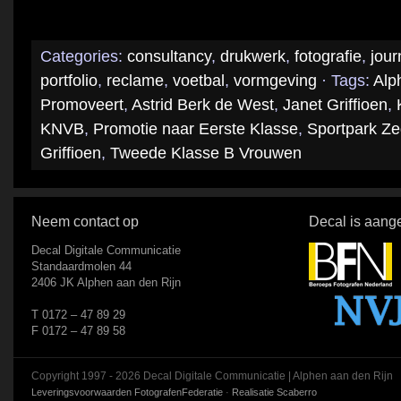
Categories:
consultancy
,
drukwerk
,
fotografie
,
jour
portfolio
,
reclame
,
voetbal
,
vormgeving
· Tags:
Alp
Promoveert
,
Astrid Berk de West
,
Janet Griffioen
,
KNVB
,
Promotie naar Eerste Klasse
,
Sportpark Ze
Griffioen
,
Tweede Klasse B Vrouwen
Neem contact op
Decal is aange
Decal Digitale Communicatie
Standaardmolen 44
2406 JK Alphen aan den Rijn
T 0172 – 47 89 29
F 0172 – 47 89 58
Copyright 1997 - 2026 Decal Digitale Communicatie | Alphen aan den Rijn
Leveringsvoorwaarden FotografenFederatie
·
Realisatie Scaberro