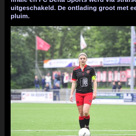
uitgeschakeld. De ontlading groot met e
pluim.