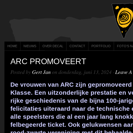
HOME
NIEUWS
OVER DECAL
CONTACT
PORTFOLIO
FOTO’S N
ARC PROMOVEERT
Posted by
Gert Jan
on donderdag, juni 13, 2024 ·
Leave 
De vrouwen van ARC zijn gepromoveerd 
Klasse. Een uitzonderlijke prestatie en v
rijke geschiedenis van de bijna 100-jari
felicitaties uiteraard naar de technische
alle speelsters die al een jaar lang knok
felbegeerde ticket. Ook gelukwensen aan
rood-zwarte vereniging met dit behaalde 