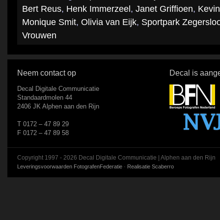
Bert Reus
,
Henk Immerzeel
,
Janet Griffioen
,
Kevin
Monique Smit
,
Olivia van Eijk
,
Sportpark Zegersloo
Vrouwen
Neem contact op
Decal is aange
Decal Digitale Communicatie
Standaardmolen 44
2406 JK Alphen aan den Rijn
T 0172 – 47 89 29
F 0172 – 47 89 58
Copyright 1997 - 2026 Decal Digitale Communicatie | Alphen aan den Rijn
Leveringsvoorwaarden FotografenFederatie
·
Realisatie Scaberro