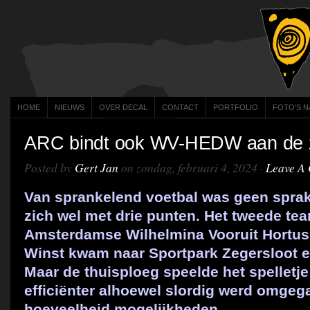
HOME
NIEUWS
OVER DECAL
CONTACT
PORTFOLIO
FOTO’S N
ARC bindt ook WV-HEDW aan de 
Posted by
Gert Jan
on zondag, februari 4, 2024 ·
Leave A
Van sprankelend voetbal was geen spra
zich wel met drie punten. Het tweede te
Amsterdamse Wilhelmina Vooruit Hortus
Winst kwam naar Sportpark Zegersloot en
Maar de thuisploeg speelde het spelletje 
efficiënter alhoewel slordig werd omgeg
hoeveelheid mogelijkheden.