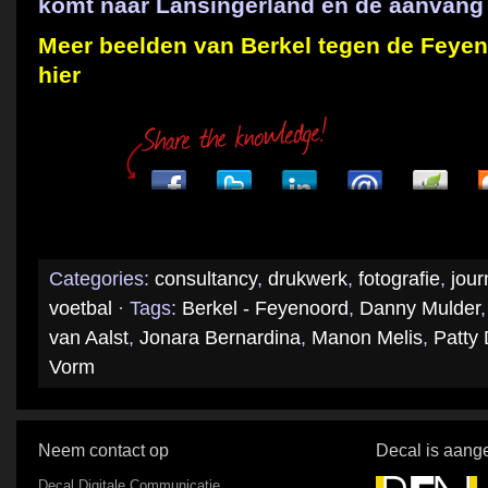
komt naar Lansingerland en de aanvang i
Meer beelden van Berkel tegen de Feyeno
hier
Categories:
consultancy
,
drukwerk
,
fotografie
,
jour
voetbal
· Tags:
Berkel - Feyenoord
,
Danny Mulder
van Aalst
,
Jonara Bernardina
,
Manon Melis
,
Patty
Vorm
Neem contact op
Decal is aange
Decal Digitale Communicatie