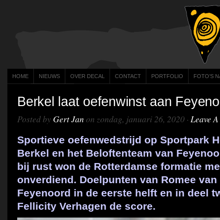
HOME
NIEUWS
OVER DECAL
CONTACT
PORTFOLIO
FOTO’S N
Berkel laat oefenwinst aan Feyeno
Posted by
Gert Jan
on zondag, januari 26, 2020 ·
Leave 
Sportieve oefenwedstrijd op Sportpark 
Berkel en het Beloftenteam van Feyenoo
bij rust won de Rotterdamse formatie met
onverdiend. Doelpunten van Romee van 
Feyenoord in de eerste helft en in deel 
Fellicity Verhagen de score.