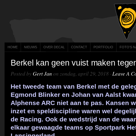
HOME
NIEUWS
OVER DECAL
CONTACT
PORTFOLIO
FOTO’S N
Berkel kan geen vuist maken teg
Posted by
Gert Jan
on zondag, april 29, 2018 ·
Leave A C
Het tweede team van Berkel met de gel
Egmond Blinker en Johan van Aalst kwa
Alphense ARC niet aan te pas. Kansen w
inzet en speldiscipline waren wel degelij
de Racing. Ook de wedstrijd van de waa
elkaar gewaagde teams op Sportpark He
Lansingerland.