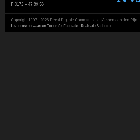
F 0172 – 47 89 58
Copyright 1997 - 2026 Decal Digitale Communicatie | Alphen aan den Rijn
Leveringsvoorwaarden FotografenFederatie
·
Realisatie Scaberro