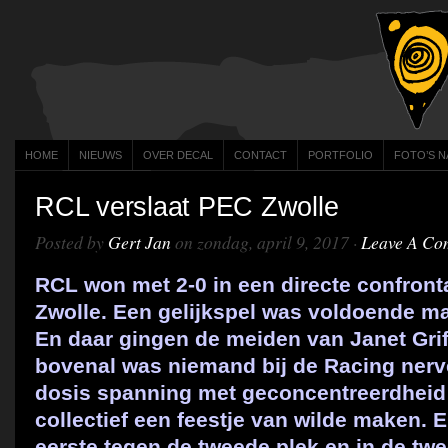
HOME
NIEUWS
OVER DECAL
CONTACT
PORTFOLIO
FOTO’S N
RCL verslaat PEC Zwolle
Posted by
Gert Jan
on zondag, april 9, 2017 ·
Leave A Co
RCL won met 2-0 in een directe confron
Zwolle. Een gelijkspel was voldoende ma
En daar gingen de meiden van Janet Grif
bovenal was niemand bij de Racing ner
dosis spanning met geconcentreerdheid b
collectief een feestje van wilde maken. 
eerste tegen de tweede plek en in de twe