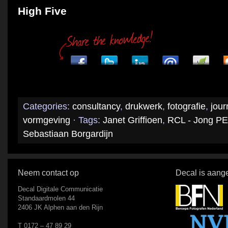
High Five
Categories:
consultancy
,
drukwerk
,
fotografie
,
jour
vormgeving
· Tags:
Janet Griffioen
,
RCL - Jong PE
Sebastiaan Borgardijn
Neem contact op
Decal is aange
Decal Digitale Communicatie
Standaardmolen 44
2406 JK Alphen aan den Rijn
T 0172 – 47 89 29