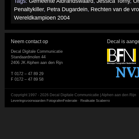
Tags:
Gemeente Albrandswaard
,
Jessica Torny
,
Or
Penaltykiller
,
Petra Dugardein
,
Rechten van de vr
Wereldkampioen 2004
Neem contact op
Decal is aange
Decal Digitale Communicatie
Standaardmolen 44
2406 JK Alphen aan den Rijn
T 0172 – 47 89 29
F 0172 – 47 89 58
Copyright 1997 - 2026 Decal Digitale Communicatie | Alphen aan den Rijn
Leveringsvoorwaarden FotografenFederatie
·
Realisatie Scaberro