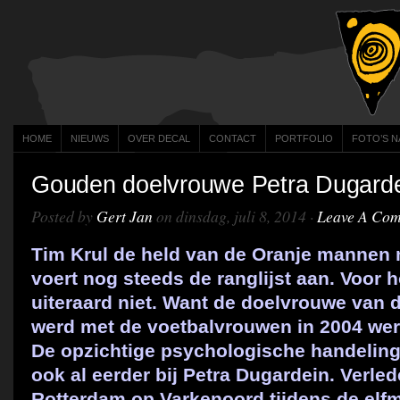
HOME
NIEUWS
OVER DECAL
CONTACT
PORTFOLIO
FOTO’S N
Gouden doelvrouwe Petra Dugard
Posted by
Gert Jan
on dinsdag, juli 8, 2014 ·
Leave A Co
Tim Krul de held van de Oranje mannen 
voert nog steeds de ranglijst aan. Voor 
uiteraard niet. Want de doelvrouwe van d
werd met de voetbalvrouwen in 2004 we
De opzichtige psychologische handeling
ook al eerder bij Petra Dugardein. Verled
Rotterdam op Varkenoord tijdens de elfm