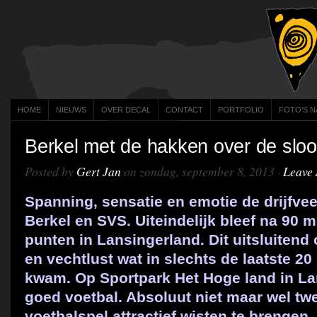
HOME
NIEUWS
OVER DECAL
CONTACT
PORTFOLIO
FOTO’S N
Berkel met de hakken over de slo
Posted by
Gert Jan
on zondag, september 8, 2013 ·
Leave
Spanning, sensatie en emotie de drijfvee
Berkel en SVS. Uiteindelijk bleef na 90 m
punten in Lansingerland. Dit uitsluitend
en vechtlust wat in slechts de laatste 20
kwam. Op Sportpark Het Hoge land in L
goed voetbal. Absoluut niet maar wel tw
voetbalspel attractief wisten te brengen