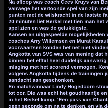
Na afloop was coach Cees Kruys van Berke
vanwege het vertoonde spel van zijn me
punten met de wilskracht in de laatste fas
20 minuten liet Berkel met tien man het w
spel zien en was de gelukkigste.
Kansen en uitgespeelde mogelijkheden 
coaches Arry Willemsen en Murat Karau
voorwaartsen konden het net niet vinde
Angkotta van SVS was van mening dat h
binnen het elftal heel duidelijk aanwezi
misging met het scorend vermogen. Ko
volgens Angkotta tijdens de trainingen ju
aandacht aan geschonken.
En matchwinnaar Lindy Hogedoorn straal
tot oor. Die was echt het goudhaantje en 
in het Berkel kamp. ‘Een pass van Chant
geen seconde om na te denken, en via d