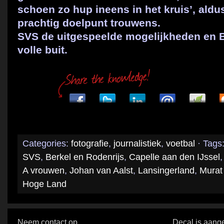
schoen zo hup ineens in het kruis’, ald
prachtig doelpunt trouwens.
SVS de uitgespeelde mogelijkheden en B
volle buit.
Categories:
fotografie
,
journalistiek
,
voetbal
· Tags
SVS
,
Berkel en Rodenrijs
,
Capelle aan den IJssel
A vrouwen
,
Johan van Aalst
,
Lansingerland
,
Murat
Hoge Land
Neem contact op
Decal is aange