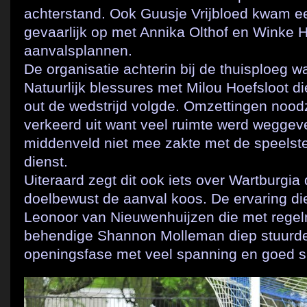
achterstand. Ook Guusje Vrijbloed kwam e
gevaarlijk op met Annika Olthof en Winke 
aanvalsplannen.
De organisatie achterin bij de thuisploeg w
Natuurlijk blessures met Milou Hoefsloot di
out de wedstrijd volgde. Omzettingen nood
verkeerd uit want veel ruimte werd weggev
middenveld niet mee zakte met de speelst
dienst.
Uiteraard zegt dit ook iets over Wartburgia d
doelbewust de aanval koos. De ervaring di
Leonoor van Nieuwenhuijzen die met regel
behendige Shannon Molleman diep stuurde
openingsfase met veel spanning en goed s