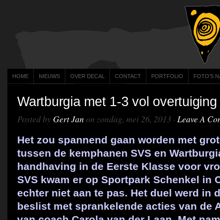
HOME
NIEUWS
OVER DECAL
CONTACT
PORTFOLIO
FOTO’S N
Wartburgia met 1-3 vol overtuigin
Posted by
Gert Jan
on zondag, mei 26, 2013 ·
Leave A Co
Het zou spannend gaan worden met grot
tussen de kemphanen SVS en Wartburgi
handhaving in de Eerste Klasse voor vr
SVS kwam er op Sportpark Schenkel in C
echter niet aan te pas. Het duel werd in 
beslist met sprankelende acties van d
van coach Carola van der Laan. Met nam