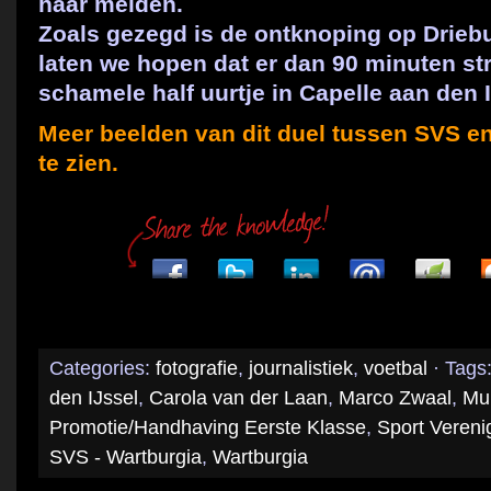
haar meiden.
Zoals gezegd is de ontknoping op Drieb
laten we hopen dat er dan 90 minuten stri
schamele half uurtje in Capelle aan den I
Meer beelden van dit duel tussen SVS en
te zien.
Categories:
fotografie
,
journalistiek
,
voetbal
· Tags
den IJssel
,
Carola van der Laan
,
Marco Zwaal
,
Mu
Promotie/Handhaving Eerste Klasse
,
Sport Vereni
SVS - Wartburgia
,
Wartburgia